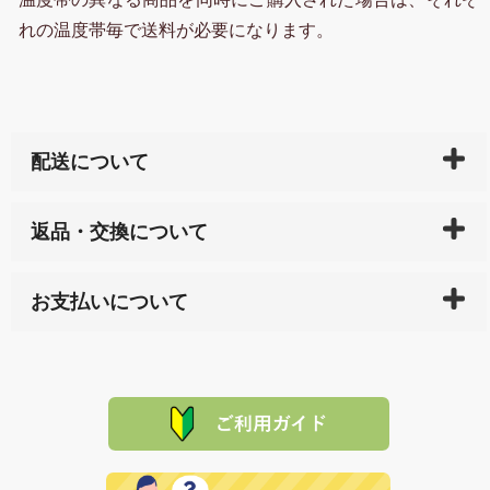
れの温度帯毎で送料が必要になります。
配送について
ご入金確認後（「クレジットカード」「PayPay」「楽
返品・交換について
天ペイ」の方はご注文受付後）、 長崎県下全域に点在
している生産メーカーへ、商品の手配を行います。 当
万一、ご注文商品と異なった商品が届いた場合、商品
サイト内で購入された商品の送料は、こちらの
全国送
お支払いについて
または配送途中の 事故などで不都合が生じている場合
料一覧表
をご確認ください。
は、メールにてご連絡下さい。早急に 商品を交換させ
当サイトは「前払い」の決済となります。お支払方法
て頂きます。（諸事情により交換できない場合は、商
に「銀行振込」 「郵便振込（ぱるる）」をご指定され
「産地直送」の商品を複数購入された場合は、それぞ
品代金を返金いたします。）
た場合、お客様からの ご入金を確認した後で、商品を
れの生産メーカーからお客様の元へ直送いたしますの
その際は誠に申し訳ありませんが、当協会までご注文
発送いたします。
で、 それぞれ個別に送料が必要になります。
と異なった商品等を着払いにてお送り頂きますようお
※「クレジットカード」「PayPay」「楽天ペイ」を指