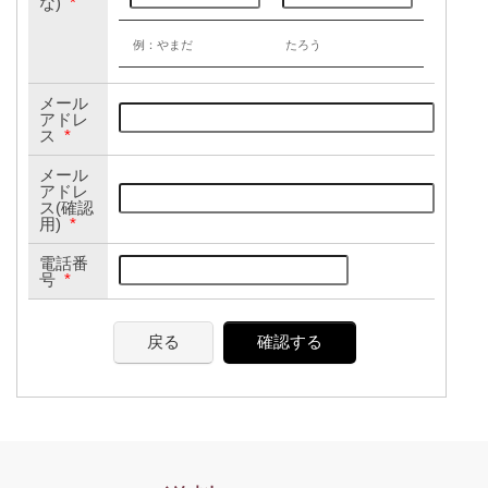
な)
*
例：やまだ
たろう
メール
アドレ
ス
*
メール
アドレ
ス(確認
用)
*
電話番
号
*
戻る
確認する