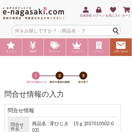
会員登録
ログイン
お気に入り
カート
オススメ
価格帯
カテゴリー
ランキング
メーカー
お問い合わせ
問合せ情報の入力
問合せ情報
商品名 : 芽ひじき 15ｇ [037010502-0
問合せ
件名
*
03]