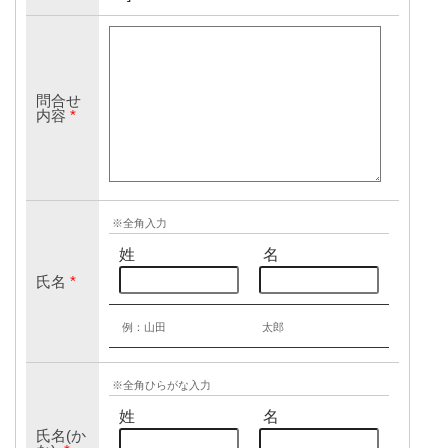
問合せ
内容
*
※全角入力
姓
名
氏名
*
例：山田
太郎
※全角ひらがな入力
姓
名
氏名(か