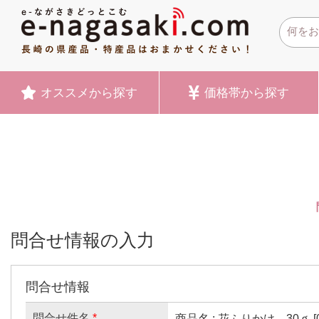
オススメ
から探す
価格帯
から探す
問合せ情報の入力
問合せ情報
問合せ件名
*
商品名 : 花ふりかけ 30ｇ [03