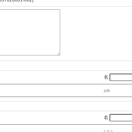
名
太郎
名
たろう