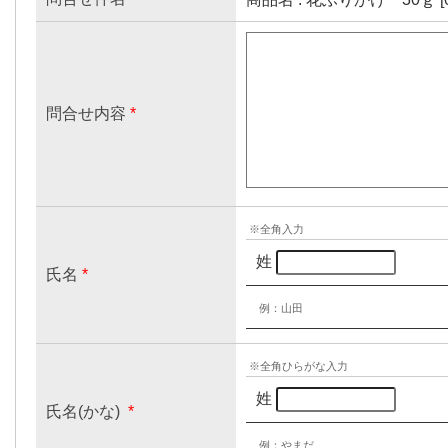
問合せ内容
*
※全角入力
姓
氏名
*
例：山田
※全角ひらがな入力
姓
氏名(かな)
*
例：やまだ