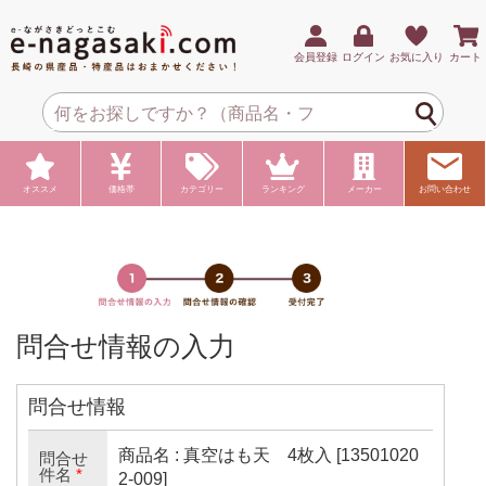
会員登録
ログイン
お気に入り
カート
オススメ
価格帯
カテゴリー
ランキング
メーカー
お問い合わせ
問合せ情報の入力
問合せ情報
商品名 : 真空はも天 4枚入 [13501020
問合せ
件名
*
2-009]