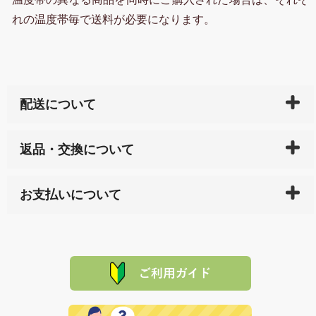
れの温度帯毎で送料が必要になります。
配送について
ご入金確認後（「クレジットカード」「PayPay」「楽
返品・交換について
天ペイ」の方はご注文受付後）、 長崎県下全域に点在
している生産メーカーへ、商品の手配を行います。 当
万一、ご注文商品と異なった商品が届いた場合、商品
サイト内で購入された商品の送料は、こちらの
全国送
お支払いについて
または配送途中の 事故などで不都合が生じている場合
料一覧表
をご確認ください。
は、メールにてご連絡下さい。早急に 商品を交換させ
当サイトは「前払い」の決済となります。お支払方法
て頂きます。（諸事情により交換できない場合は、商
に「銀行振込」 「郵便振込（ぱるる）」をご指定され
「産地直送」の商品を複数購入された場合は、それぞ
品代金を返金いたします。）
た場合、お客様からの ご入金を確認した後で、商品を
れの生産メーカーからお客様の元へ直送いたしますの
その際は誠に申し訳ありませんが、当協会までご注文
発送いたします。
で、 それぞれ個別に送料が必要になります。
と異なった商品等を着払いにてお送り頂きますようお
※「クレジットカード」「PayPay」「楽天ペイ」を指