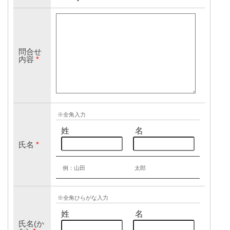
問合せ
内容
*
※全角入力
姓
名
氏名
*
例：山田
太郎
※全角ひらがな入力
姓
名
氏名(か