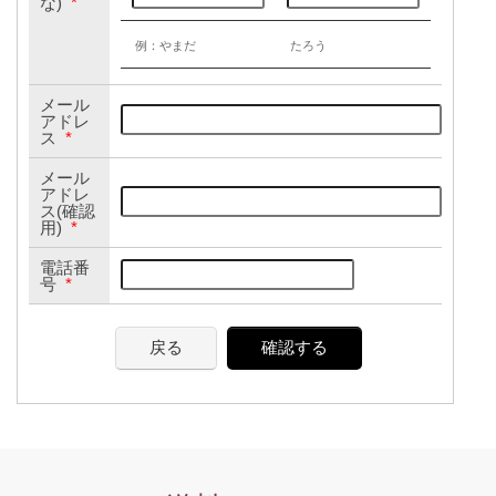
な)
*
例：やまだ
たろう
メール
アドレ
ス
*
メール
アドレ
ス(確認
用)
*
電話番
号
*
戻る
確認する