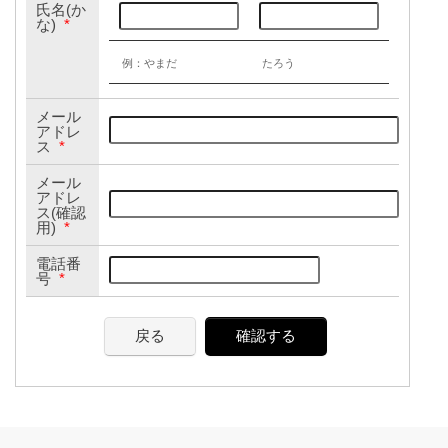
氏名(か
な)
*
例：やまだ
たろう
メール
アドレ
ス
*
メール
アドレ
ス(確認
用)
*
電話番
号
*
戻る
確認する