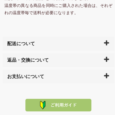
温度帯の異なる商品を同時にご購入された場合は、それぞ
れの温度帯毎で送料が必要になります。
配送について
ご入金確認後（「クレジットカード」「PayPay」「楽
返品・交換について
天ペイ」の方はご注文受付後）、 長崎県下全域に点在
している生産メーカーへ、商品の手配を行います。 当
万一、ご注文商品と異なった商品が届いた場合、商品
サイト内で購入された商品の送料は、こちらの
全国送
お支払いについて
または配送途中の 事故などで不都合が生じている場合
料一覧表
をご確認ください。
は、メールにてご連絡下さい。早急に 商品を交換させ
当サイトは「前払い」の決済となります。お支払方法
て頂きます。（諸事情により交換できない場合は、商
に「銀行振込」 「郵便振込（ぱるる）」をご指定され
「産地直送」の商品を複数購入された場合は、それぞ
品代金を返金いたします。）
た場合、お客様からの ご入金を確認した後で、商品を
れの生産メーカーからお客様の元へ直送いたしますの
その際は誠に申し訳ありませんが、当協会までご注文
発送いたします。
で、 それぞれ個別に送料が必要になります。
と異なった商品等を着払いにてお送り頂きますようお