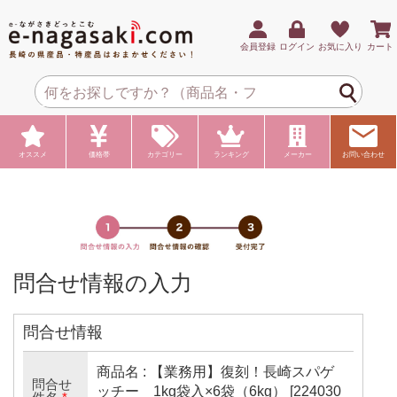
会員登録
ログイン
お気に入り
カート
オススメ
価格帯
カテゴリー
ランキング
メーカー
お問い合わせ
問合せ情報の入力
問合せ情報
商品名 : 【業務用】復刻！長崎スパゲ
問合せ
ッチー 1kg袋入×6袋（6kg） [224030