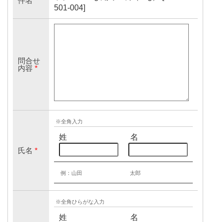
件名
*
501-004]
問合せ
内容
*
※全角入力
姓
名
氏名
*
例：山田
太郎
※全角ひらがな入力
姓
名