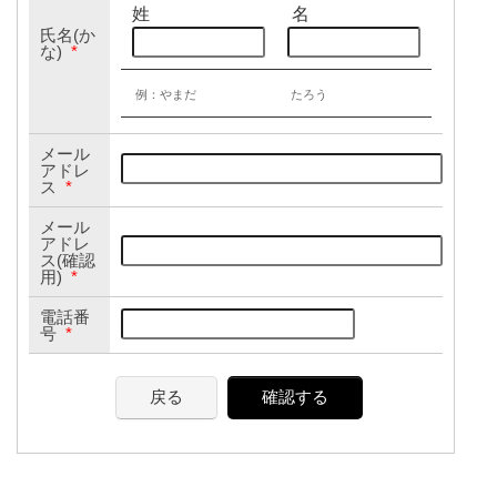
姓
名
氏名(か
な)
*
例：やまだ
たろう
メール
アドレ
ス
*
メール
アドレ
ス(確認
用)
*
電話番
号
*
戻る
確認する