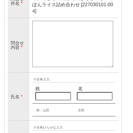
件名
*
ぽんライス詰め合わせ [227030101-00
4]
問合せ
内容
*
※全角入力
姓
名
氏名
*
例：山田
太郎
※全角ひらがな入力