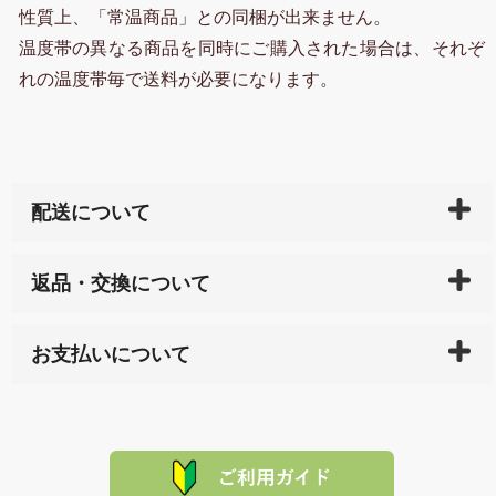
性質上、「常温商品」との同梱が出来ません。
温度帯の異なる商品を同時にご購入された場合は、それぞ
れの温度帯毎で送料が必要になります。
配送について
ご入金確認後（「クレジットカード」「PayPay」「楽
返品・交換について
天ペイ」の方はご注文受付後）、 長崎県下全域に点在
している生産メーカーへ、商品の手配を行います。 当
万一、ご注文商品と異なった商品が届いた場合、商品
サイト内で購入された商品の送料は、こちらの
全国送
お支払いについて
または配送途中の 事故などで不都合が生じている場合
料一覧表
をご確認ください。
は、メールにてご連絡下さい。早急に 商品を交換させ
当サイトは「前払い」の決済となります。お支払方法
て頂きます。（諸事情により交換できない場合は、商
に「銀行振込」 「郵便振込（ぱるる）」をご指定され
「産地直送」の商品を複数購入された場合は、それぞ
品代金を返金いたします。）
た場合、お客様からの ご入金を確認した後で、商品を
れの生産メーカーからお客様の元へ直送いたしますの
その際は誠に申し訳ありませんが、当協会までご注文
発送いたします。