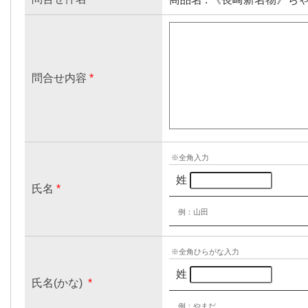
問合せ内容
*
※全角入力
姓
氏名
*
例：山田
※全角ひらがな入力
姓
氏名(かな)
*
例：やまだ