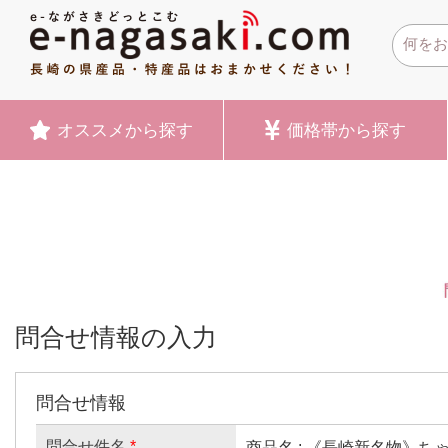
オススメ
から探す
価格帯
から探す
問合せ情報の入力
問合せ情報
問合せ件名
*
商品名 : 《長崎新名物》ちゃポ