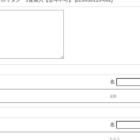
名
太郎
名
たろう