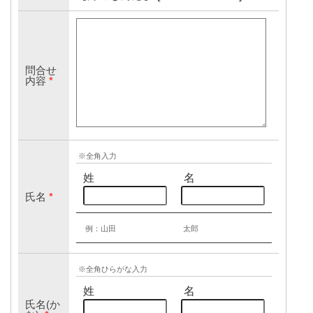
問合せ
内容
*
※全角入力
姓
名
氏名
*
例：山田
太郎
※全角ひらがな入力
姓
名
氏名(か