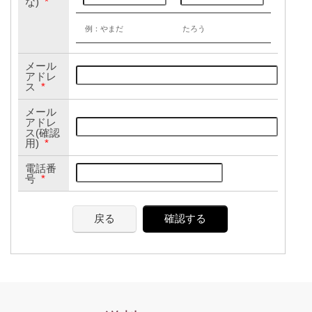
な)
*
例：やまだ
たろう
メール
アドレ
ス
*
メール
アドレ
ス(確認
用)
*
電話番
号
*
戻る
確認する