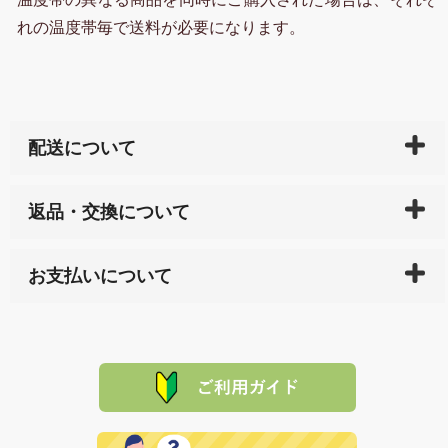
れの温度帯毎で送料が必要になります。
配送について
ご入金確認後（「クレジットカード」「PayPay」「楽
返品・交換について
天ペイ」の方はご注文受付後）、 長崎県下全域に点在
している生産メーカーへ、商品の手配を行います。 当
万一、ご注文商品と異なった商品が届いた場合、商品
サイト内で購入された商品の送料は、こちらの
全国送
お支払いについて
または配送途中の 事故などで不都合が生じている場合
料一覧表
をご確認ください。
は、メールにてご連絡下さい。早急に 商品を交換させ
当サイトは「前払い」の決済となります。お支払方法
て頂きます。（諸事情により交換できない場合は、商
に「銀行振込」 「郵便振込（ぱるる）」をご指定され
「産地直送」の商品を複数購入された場合は、それぞ
品代金を返金いたします。）
た場合、お客様からの ご入金を確認した後で、商品を
れの生産メーカーからお客様の元へ直送いたしますの
その際は誠に申し訳ありませんが、当協会までご注文
発送いたします。
で、 それぞれ個別に送料が必要になります。
と異なった商品等を着払いにてお送り頂きますようお
※「クレジットカード」「PayPay」「楽天ペイ」を指