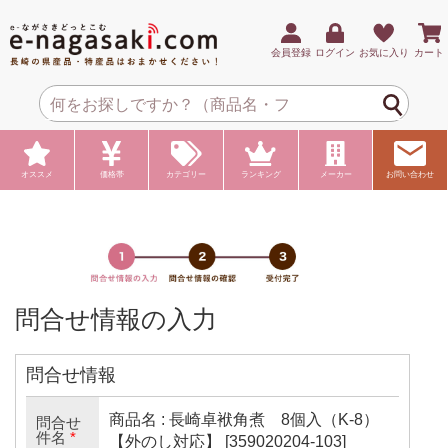
会員登録
ログイン
お気に入り
カート
オススメ
価格帯
カテゴリー
ランキング
メーカー
お問い合わせ
問合せ情報の入力
問合せ情報
商品名 : 長崎卓袱角煮 8個入（K-8）
問合せ
件名
*
【外のし対応】 [359020204-103]