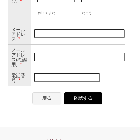
な)
*
例：やまだ
たろう
メール
アドレ
ス
*
メール
アドレ
ス(確認
用)
*
電話番
号
*
戻る
確認する