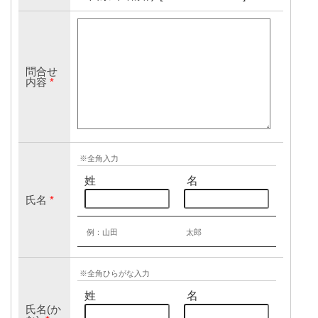
問合せ
内容
*
※全角入力
姓
名
氏名
*
例：山田
太郎
※全角ひらがな入力
姓
名
氏名(か