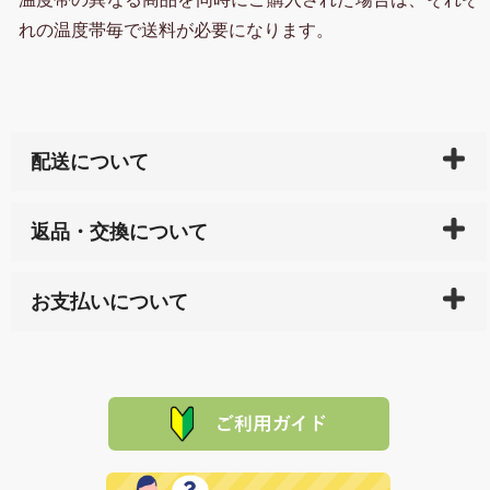
れの温度帯毎で送料が必要になります。
配送について
ご入金確認後（「クレジットカード」「PayPay」「楽
返品・交換について
天ペイ」の方はご注文受付後）、 長崎県下全域に点在
している生産メーカーへ、商品の手配を行います。 当
万一、ご注文商品と異なった商品が届いた場合、商品
サイト内で購入された商品の送料は、こちらの
全国送
お支払いについて
または配送途中の 事故などで不都合が生じている場合
料一覧表
をご確認ください。
は、メールにてご連絡下さい。早急に 商品を交換させ
当サイトは「前払い」の決済となります。お支払方法
て頂きます。（諸事情により交換できない場合は、商
に「銀行振込」 「郵便振込（ぱるる）」をご指定され
「産地直送」の商品を複数購入された場合は、それぞ
品代金を返金いたします。）
た場合、お客様からの ご入金を確認した後で、商品を
れの生産メーカーからお客様の元へ直送いたしますの
その際は誠に申し訳ありませんが、当協会までご注文
発送いたします。
で、 それぞれ個別に送料が必要になります。
と異なった商品等を着払いにてお送り頂きますようお
※「クレジットカード」「PayPay」「楽天ペイ」を指