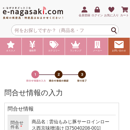
会員登録
ログイン
お気に入り
カート
オススメ
価格帯
カテゴリー
ランキング
メーカー
お問い合わせ
問合せ情報の入力
問合せ情報
商品名 : 雲仙もみじ豚サーロインロー
問合せ
件名
*
ス西京味噌漬け [375040208-001]