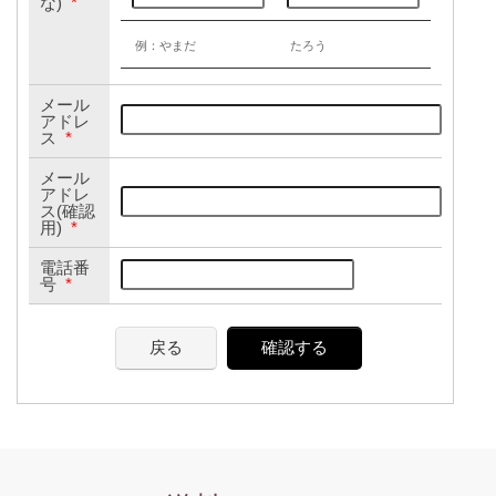
な)
*
例：やまだ
たろう
メール
アドレ
ス
*
メール
アドレ
ス(確認
用)
*
電話番
号
*
戻る
確認する