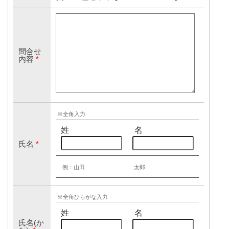
問合せ
内容
*
※全角入力
姓
名
氏名
*
例：山田
太郎
※全角ひらがな入力
姓
名
氏名(か