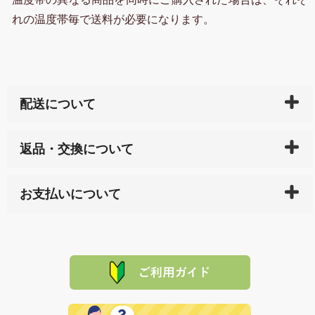
れの温度帯毎で送料が必要になります。
配送について
ご入金確認後（「クレジットカード」「PayPay」「楽
返品・交換について
天ペイ」の方はご注文受付後）、 長崎県下全域に点在
している生産メーカーへ、商品の手配を行います。 当
万一、ご注文商品と異なった商品が届いた場合、商品
サイト内で購入された商品の送料は、こちらの
全国送
お支払いについて
または配送途中の 事故などで不都合が生じている場合
料一覧表
をご確認ください。
は、メールにてご連絡下さい。早急に 商品を交換させ
当サイトは「前払い」の決済となります。お支払方法
て頂きます。（諸事情により交換できない場合は、商
に「銀行振込」 「郵便振込（ぱるる）」をご指定され
「産地直送」の商品を複数購入された場合は、それぞ
品代金を返金いたします。）
た場合、お客様からの ご入金を確認した後で、商品を
れの生産メーカーからお客様の元へ直送いたしますの
その際は誠に申し訳ありませんが、当協会までご注文
発送いたします。
で、 それぞれ個別に送料が必要になります。
と異なった商品等を着払いにてお送り頂きますようお
※「クレジットカード」「PayPay」「楽天ペイ」を指