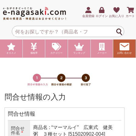
会員登録
ログイン
お気に入り
カート
オススメ
価格帯
カテゴリー
ランキング
メーカー
お問い合わせ
問合せ情報の入力
問合せ情報
商品名 : “マーマルイ” 広東式 健美
問合せ
件名
*
粥 ３種セット [515020902-004]