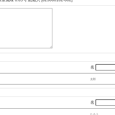
名
太郎
名
たろう