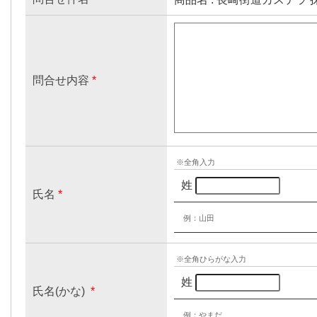
問合せ内容
*
※全角入力
姓
氏名
*
例：山田
※全角ひらがな入力
姓
氏名(かな)
*
例：やまだ