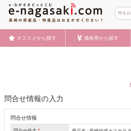
オススメ
から探す
価格帯
から探す
問合せ情報の入力
問合せ情報
問合せ件名
*
商品名 : 長崎街道カステラ 抹茶風