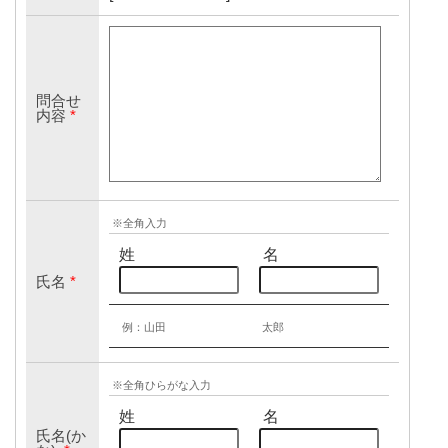
問合せ
内容
*
※全角入力
姓
名
氏名
*
例：山田
太郎
※全角ひらがな入力
姓
名
氏名(か