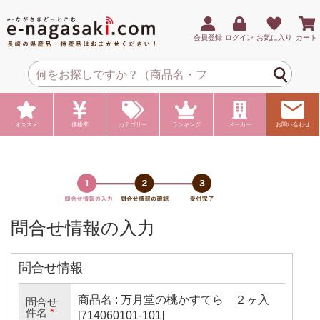
会員登録
ログイン
お気に入り
カート
オススメ
価格帯
カテゴリー
ランキング
メーカー
お問い合わせ
問合せ情報の入力
問合せ情報
商品名 : 万月堂の桃かすてら ２ヶ入
問合せ
件名
*
[714060101-101]