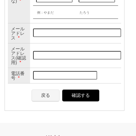
な)
*
例：やまだ
たろう
メール
アドレ
ス
*
メール
アドレ
ス(確認
用)
*
電話番
号
*
戻る
確認する