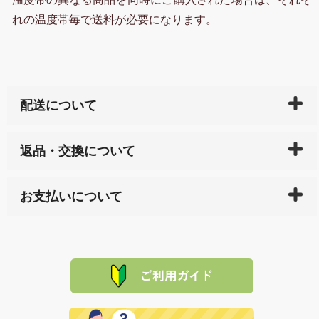
れの温度帯毎で送料が必要になります。
配送について
ご入金確認後（「クレジットカード」「PayPay」「楽
返品・交換について
天ペイ」の方はご注文受付後）、 長崎県下全域に点在
している生産メーカーへ、商品の手配を行います。 当
万一、ご注文商品と異なった商品が届いた場合、商品
サイト内で購入された商品の送料は、こちらの
全国送
お支払いについて
または配送途中の 事故などで不都合が生じている場合
料一覧表
をご確認ください。
は、メールにてご連絡下さい。早急に 商品を交換させ
当サイトは「前払い」の決済となります。お支払方法
て頂きます。（諸事情により交換できない場合は、商
に「銀行振込」 「郵便振込（ぱるる）」をご指定され
「産地直送」の商品を複数購入された場合は、それぞ
品代金を返金いたします。）
た場合、お客様からの ご入金を確認した後で、商品を
れの生産メーカーからお客様の元へ直送いたしますの
その際は誠に申し訳ありませんが、当協会までご注文
発送いたします。
で、 それぞれ個別に送料が必要になります。
と異なった商品等を着払いにてお送り頂きますようお
※「クレジットカード」「PayPay」「楽天ペイ」を指