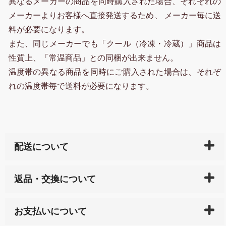
異なるメーカーの商品を同時購入された場合、それぞれの
メーカーよりお客様へ直接発送するため、 メーカー毎に送
料が必要になります。
また、同じメーカーでも「クール（冷凍・冷蔵）」商品は
性質上、「常温商品」との同梱が出来ません。
温度帯の異なる商品を同時にご購入された場合は、それぞ
れの温度帯毎で送料が必要になります。
配送について
ご入金確認後（「クレジットカード」「PayPay」「楽
返品・交換について
天ペイ」の方はご注文受付後）、 長崎県下全域に点在
している生産メーカーへ、商品の手配を行います。 当
万一、ご注文商品と異なった商品が届いた場合、商品
サイト内で購入された商品の送料は、こちらの
全国送
お支払いについて
または配送途中の 事故などで不都合が生じている場合
料一覧表
をご確認ください。