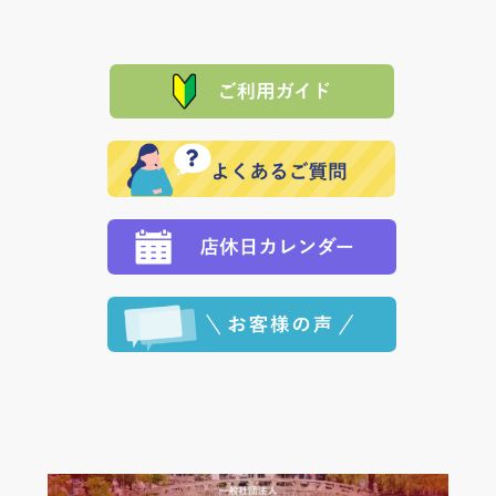
は、メールにてご連絡下さい。早急に 商品を交換させ
当サイトは「前払い」の決済となります。お支払方法
て頂きます。（諸事情により交換できない場合は、商
に「銀行振込」 「郵便振込（ぱるる）」をご指定され
「産地直送」の商品を複数購入された場合は、それぞ
品代金を返金いたします。）
た場合、お客様からの ご入金を確認した後で、商品を
れの生産メーカーからお客様の元へ直送いたしますの
その際は誠に申し訳ありませんが、当協会までご注文
発送いたします。
で、 それぞれ個別に送料が必要になります。
と異なった商品等を着払いにてお送り頂きますようお
※「クレジットカード」「PayPay」「楽天ペイ」を指
願いいたします。
定された場合は、準備出来次第の便にてお送りいたし
ます。 （到着日指定をされている場合は、ご指定の日
程に合わせてお届けいたします。）