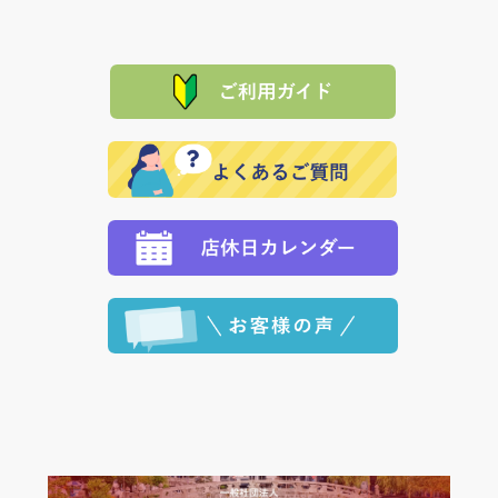
は、メールにてご連絡下さい。早急に 商品を交換させ
当サイトは「前払い」の決済となります。お支払方法
て頂きます。（諸事情により交換できない場合は、商
に「銀行振込」 「郵便振込（ぱるる）」をご指定され
「産地直送」の商品を複数購入された場合は、それぞ
品代金を返金いたします。）
た場合、お客様からの ご入金を確認した後で、商品を
れの生産メーカーからお客様の元へ直送いたしますの
その際は誠に申し訳ありませんが、当協会までご注文
発送いたします。
で、 それぞれ個別に送料が必要になります。
と異なった商品等を着払いにてお送り頂きますようお
※「クレジットカード」「PayPay」「楽天ペイ」を指
願いいたします。
定された場合は、準備出来次第の便にてお送りいたし
ます。 （到着日指定をされている場合は、ご指定の日
程に合わせてお届けいたします。）