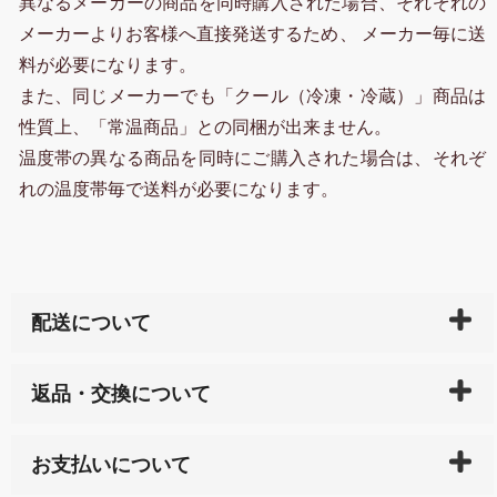
異なるメーカーの商品を同時購入された場合、それぞれの
メーカーよりお客様へ直接発送するため、 メーカー毎に送
料が必要になります。
また、同じメーカーでも「クール（冷凍・冷蔵）」商品は
性質上、「常温商品」との同梱が出来ません。
温度帯の異なる商品を同時にご購入された場合は、それぞ
れの温度帯毎で送料が必要になります。
配送について
ご入金確認後（「クレジットカード」「PayPay」「楽
返品・交換について
天ペイ」の方はご注文受付後）、 長崎県下全域に点在
している生産メーカーへ、商品の手配を行います。 当
万一、ご注文商品と異なった商品が届いた場合、商品
サイト内で購入された商品の送料は、こちらの
全国送
お支払いについて
または配送途中の 事故などで不都合が生じている場合
料一覧表
をご確認ください。