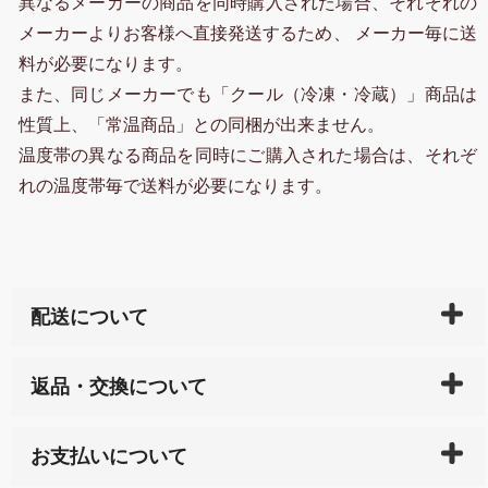
異なるメーカーの商品を同時購入された場合、それぞれの
メーカーよりお客様へ直接発送するため、 メーカー毎に送
料が必要になります。
また、同じメーカーでも「クール（冷凍・冷蔵）」商品は
性質上、「常温商品」との同梱が出来ません。
温度帯の異なる商品を同時にご購入された場合は、それぞ
れの温度帯毎で送料が必要になります。
配送について
ご入金確認後（「クレジットカード」「PayPay」「楽
返品・交換について
天ペイ」の方はご注文受付後）、 長崎県下全域に点在
している生産メーカーへ、商品の手配を行います。 当
万一、ご注文商品と異なった商品が届いた場合、商品
サイト内で購入された商品の送料は、こちらの
全国送
お支払いについて
または配送途中の 事故などで不都合が生じている場合
料一覧表
をご確認ください。