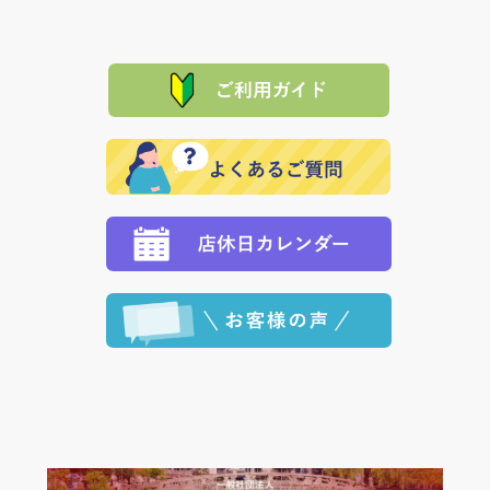
は、メールにてご連絡下さい。早急に 商品を交換させ
当サイトは「前払い」の決済となります。お支払方法
て頂きます。（諸事情により交換できない場合は、商
に「銀行振込」 「郵便振込（ぱるる）」をご指定され
「産地直送」の商品を複数購入された場合は、それぞ
品代金を返金いたします。）
た場合、お客様からの ご入金を確認した後で、商品を
れの生産メーカーからお客様の元へ直送いたしますの
その際は誠に申し訳ありませんが、当協会までご注文
発送いたします。
で、 それぞれ個別に送料が必要になります。
と異なった商品等を着払いにてお送り頂きますようお
※「クレジットカード」「PayPay」「楽天ペイ」を指
願いいたします。
定された場合は、準備出来次第の便にてお送りいたし
ます。 （到着日指定をされている場合は、ご指定の日
程に合わせてお届けいたします。）