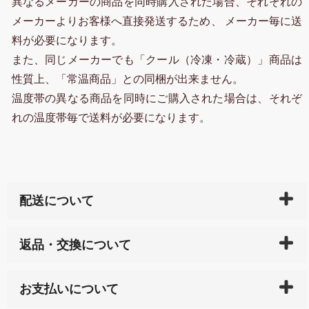
異なるメーカーの商品を同時購入された場合、それぞれの
メーカーよりお客様へ直接発送するため、 メーカー毎に送
料が必要になります。
また、同じメーカーでも「クール（冷凍・冷蔵）」商品は
性質上、「常温商品」との同梱が出来ません。
温度帯の異なる商品を同時にご購入された場合は、それぞ
れの温度帯毎で送料が必要になります。
配送について
ご入金確認後（「クレジットカード」「PayPay」「楽
返品・交換について
天ペイ」の方はご注文受付後）、 長崎県下全域に点在
している生産メーカーへ、商品の手配を行います。 当
万一、ご注文商品と異なった商品が届いた場合、商品
サイト内で購入された商品の送料は、こちらの
全国送
お支払いについて
または配送途中の 事故などで不都合が生じている場合
料一覧表
をご確認ください。