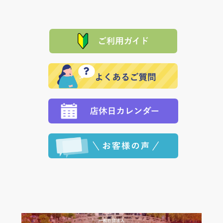
は、メールにてご連絡下さい。早急に 商品を交換させ
当サイトは「前払い」の決済となります。お支払方法
て頂きます。（諸事情により交換できない場合は、商
に「銀行振込」 「郵便振込（ぱるる）」をご指定され
「産地直送」の商品を複数購入された場合は、それぞ
品代金を返金いたします。）
た場合、お客様からの ご入金を確認した後で、商品を
れの生産メーカーからお客様の元へ直送いたしますの
その際は誠に申し訳ありませんが、当協会までご注文
発送いたします。
で、 それぞれ個別に送料が必要になります。
と異なった商品等を着払いにてお送り頂きますようお
※「クレジットカード」「PayPay」「楽天ペイ」を指
願いいたします。
定された場合は、準備出来次第の便にてお送りいたし
ます。 （到着日指定をされている場合は、ご指定の日
程に合わせてお届けいたします。）