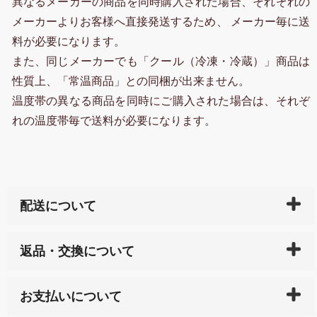
異なるメーカーの商品を同時購入された場合、それぞれの
メーカーよりお客様へ直接発送するため、 メーカー毎に送
料が必要になります。
また、同じメーカーでも「クール（冷凍・冷蔵）」商品は
性質上、「常温商品」との同梱が出来ません。
温度帯の異なる商品を同時にご購入された場合は、それぞ
れの温度帯毎で送料が必要になります。
配送について
ご入金確認後（「クレジットカード」「PayPay」「楽
返品・交換について
天ペイ」の方はご注文受付後）、 長崎県下全域に点在
している生産メーカーへ、商品の手配を行います。 当
万一、ご注文商品と異なった商品が届いた場合、商品
サイト内で購入された商品の送料は、こちらの
全国送
お支払いについて
または配送途中の 事故などで不都合が生じている場合
料一覧表
をご確認ください。