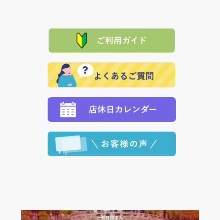
は、メールにてご連絡下さい。早急に 商品を交換させ
当サイトは「前払い」の決済となります。お支払方法
て頂きます。（諸事情により交換できない場合は、商
に「銀行振込」 「郵便振込（ぱるる）」をご指定され
「産地直送」の商品を複数購入された場合は、それぞ
品代金を返金いたします。）
た場合、お客様からの ご入金を確認した後で、商品を
れの生産メーカーからお客様の元へ直送いたしますの
その際は誠に申し訳ありませんが、当協会までご注文
発送いたします。
で、 それぞれ個別に送料が必要になります。
と異なった商品等を着払いにてお送り頂きますようお
※「クレジットカード」「PayPay」「楽天ペイ」を指
願いいたします。
定された場合は、準備出来次第の便にてお送りいたし
ます。 （到着日指定をされている場合は、ご指定の日
程に合わせてお届けいたします。）