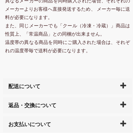
異なるメーカーの商品を同時購入された場合、それぞれの
メーカーよりお客様へ直接発送するため、 メーカー毎に送
料が必要になります。
また、同じメーカーでも「クール（冷凍・冷蔵）」商品は
性質上、「常温商品」との同梱が出来ません。
温度帯の異なる商品を同時にご購入された場合は、それぞ
れの温度帯毎で送料が必要になります。
配送について
ご入金確認後（「クレジットカード」「PayPay」「楽
返品・交換について
天ペイ」の方はご注文受付後）、 長崎県下全域に点在
している生産メーカーへ、商品の手配を行います。 当
万一、ご注文商品と異なった商品が届いた場合、商品
サイト内で購入された商品の送料は、こちらの
全国送
お支払いについて
または配送途中の 事故などで不都合が生じている場合
料一覧表
をご確認ください。