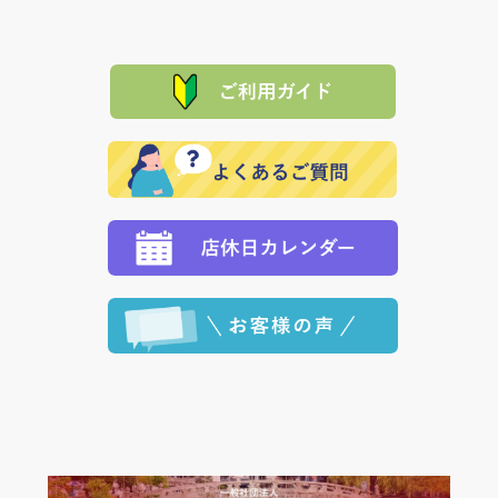
は、メールにてご連絡下さい。早急に 商品を交換させ
当サイトは「前払い」の決済となります。お支払方法
て頂きます。（諸事情により交換できない場合は、商
に「銀行振込」 「郵便振込（ぱるる）」をご指定され
「産地直送」の商品を複数購入された場合は、それぞ
品代金を返金いたします。）
た場合、お客様からの ご入金を確認した後で、商品を
れの生産メーカーからお客様の元へ直送いたしますの
その際は誠に申し訳ありませんが、当協会までご注文
発送いたします。
で、 それぞれ個別に送料が必要になります。
と異なった商品等を着払いにてお送り頂きますようお
※「クレジットカード」「PayPay」「楽天ペイ」を指
願いいたします。
定された場合は、準備出来次第の便にてお送りいたし
ます。 （到着日指定をされている場合は、ご指定の日
程に合わせてお届けいたします。）