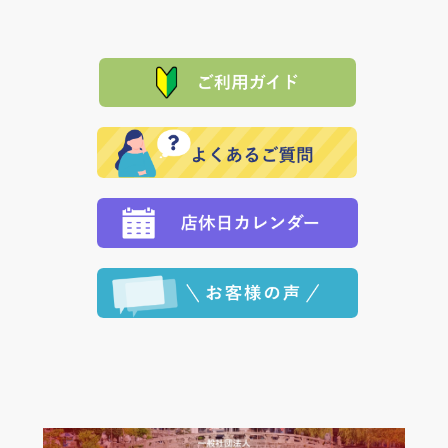
は、メールにてご連絡下さい。早急に 商品を交換させ
当サイトは「前払い」の決済となります。お支払方法
て頂きます。（諸事情により交換できない場合は、商
に「銀行振込」 「郵便振込（ぱるる）」をご指定され
「産地直送」の商品を複数購入された場合は、それぞ
品代金を返金いたします。）
た場合、お客様からの ご入金を確認した後で、商品を
れの生産メーカーからお客様の元へ直送いたしますの
その際は誠に申し訳ありませんが、当協会までご注文
発送いたします。
で、 それぞれ個別に送料が必要になります。
と異なった商品等を着払いにてお送り頂きますようお
※「クレジットカード」「PayPay」「楽天ペイ」を指
願いいたします。
定された場合は、準備出来次第の便にてお送りいたし
ます。 （到着日指定をされている場合は、ご指定の日
程に合わせてお届けいたします。）