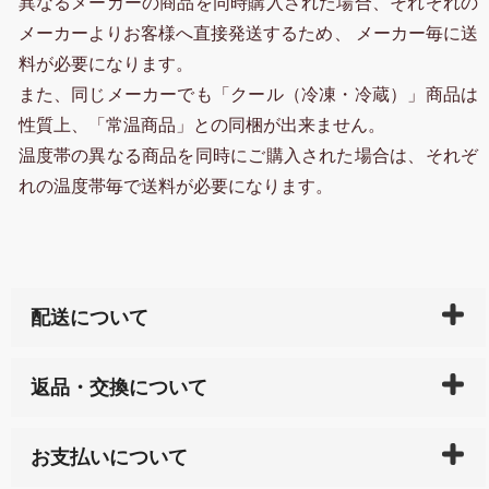
異なるメーカーの商品を同時購入された場合、それぞれの
メーカーよりお客様へ直接発送するため、 メーカー毎に送
料が必要になります。
また、同じメーカーでも「クール（冷凍・冷蔵）」商品は
性質上、「常温商品」との同梱が出来ません。
温度帯の異なる商品を同時にご購入された場合は、それぞ
れの温度帯毎で送料が必要になります。
配送について
ご入金確認後（「クレジットカード」「PayPay」「楽
返品・交換について
天ペイ」の方はご注文受付後）、 長崎県下全域に点在
している生産メーカーへ、商品の手配を行います。 当
万一、ご注文商品と異なった商品が届いた場合、商品
サイト内で購入された商品の送料は、こちらの
全国送
お支払いについて
または配送途中の 事故などで不都合が生じている場合
料一覧表
をご確認ください。