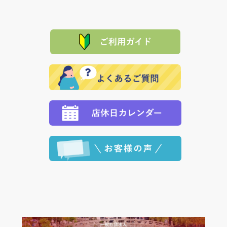
は、メールにてご連絡下さい。早急に 商品を交換させ
当サイトは「前払い」の決済となります。お支払方法
て頂きます。（諸事情により交換できない場合は、商
に「銀行振込」 「郵便振込（ぱるる）」をご指定され
「産地直送」の商品を複数購入された場合は、それぞ
品代金を返金いたします。）
た場合、お客様からの ご入金を確認した後で、商品を
れの生産メーカーからお客様の元へ直送いたしますの
その際は誠に申し訳ありませんが、当協会までご注文
発送いたします。
で、 それぞれ個別に送料が必要になります。
と異なった商品等を着払いにてお送り頂きますようお
※「クレジットカード」「PayPay」「楽天ペイ」を指
願いいたします。
定された場合は、準備出来次第の便にてお送りいたし
ます。 （到着日指定をされている場合は、ご指定の日
程に合わせてお届けいたします。）