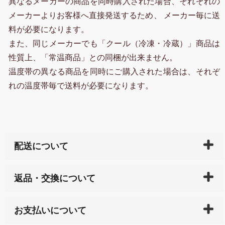
異なるメーカーの商品を同時購入された場合、それぞれの
メーカーよりお客様へ直接発送するため、 メーカー毎に送
料が必要になります。
また、同じメーカーでも「クール（冷凍・冷蔵）」商品は
性質上、「常温商品」との同梱が出来ません。
温度帯の異なる商品を同時にご購入された場合は、それぞ
れの温度帯毎で送料が必要になります。
配送について
ご入金確認後（「クレジットカード」「PayPay」「楽
返品・交換について
天ペイ」の方はご注文受付後）、 長崎県下全域に点在
している生産メーカーへ、商品の手配を行います。 当
万一、ご注文商品と異なった商品が届いた場合、商品
サイト内で購入された商品の送料は、こちらの
全国送
お支払いについて
または配送途中の 事故などで不都合が生じている場合
料一覧表
をご確認ください。