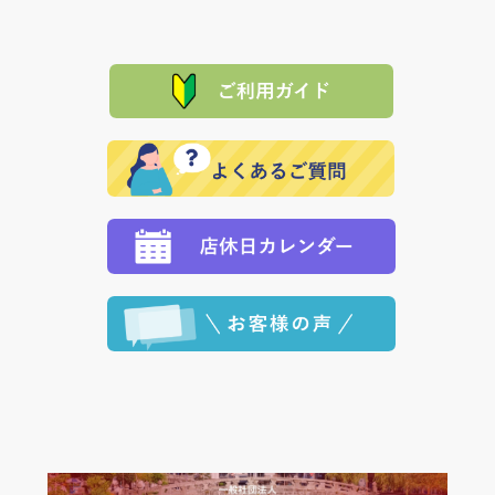
は、メールにてご連絡下さい。早急に 商品を交換させ
当サイトは「前払い」の決済となります。お支払方法
て頂きます。（諸事情により交換できない場合は、商
に「銀行振込」 「郵便振込（ぱるる）」をご指定され
「産地直送」の商品を複数購入された場合は、それぞ
品代金を返金いたします。）
た場合、お客様からの ご入金を確認した後で、商品を
れの生産メーカーからお客様の元へ直送いたしますの
その際は誠に申し訳ありませんが、当協会までご注文
発送いたします。
で、 それぞれ個別に送料が必要になります。
と異なった商品等を着払いにてお送り頂きますようお
※「クレジットカード」「PayPay」「楽天ペイ」を指
願いいたします。
定された場合は、準備出来次第の便にてお送りいたし
ます。 （到着日指定をされている場合は、ご指定の日
程に合わせてお届けいたします。）