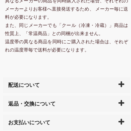
異なるメーカーの商品を同時購入された場合、それぞれの
メーカーよりお客様へ直接発送するため、 メーカー毎に送
料が必要になります。
また、同じメーカーでも「クール（冷凍・冷蔵）」商品は
性質上、「常温商品」との同梱が出来ません。
温度帯の異なる商品を同時にご購入された場合は、それぞ
れの温度帯毎で送料が必要になります。
配送について
ご入金確認後（「クレジットカード」「PayPay」「楽
返品・交換について
天ペイ」の方はご注文受付後）、 長崎県下全域に点在
している生産メーカーへ、商品の手配を行います。 当
万一、ご注文商品と異なった商品が届いた場合、商品
サイト内で購入された商品の送料は、こちらの
全国送
お支払いについて
または配送途中の 事故などで不都合が生じている場合
料一覧表
をご確認ください。