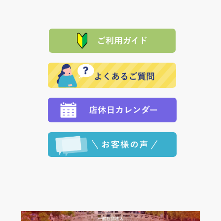
は、メールにてご連絡下さい。早急に 商品を交換させ
当サイトは「前払い」の決済となります。お支払方法
て頂きます。（諸事情により交換できない場合は、商
に「銀行振込」 「郵便振込（ぱるる）」をご指定され
「産地直送」の商品を複数購入された場合は、それぞ
品代金を返金いたします。）
た場合、お客様からの ご入金を確認した後で、商品を
れの生産メーカーからお客様の元へ直送いたしますの
その際は誠に申し訳ありませんが、当協会までご注文
発送いたします。
で、 それぞれ個別に送料が必要になります。
と異なった商品等を着払いにてお送り頂きますようお
※「クレジットカード」「PayPay」「楽天ペイ」を指
願いいたします。
定された場合は、準備出来次第の便にてお送りいたし
ます。 （到着日指定をされている場合は、ご指定の日
程に合わせてお届けいたします。）