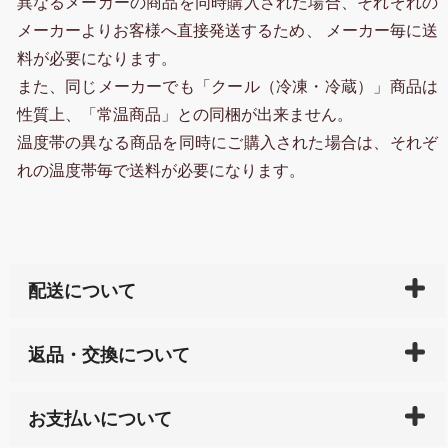
異なるメーカーの商品を同時購入された場合、それぞれの
メーカーよりお客様へ直接発送するため、 メーカー毎に送
料が必要になります。
また、同じメーカーでも「クール（冷凍・冷蔵）」商品は
性質上、「常温商品」との同梱が出来ません。
温度帯の異なる商品を同時にご購入された場合は、それぞ
れの温度帯毎で送料が必要になります。
配送について
ご入金確認後（「クレジットカード」「PayPay」「楽
返品・交換について
天ペイ」の方はご注文受付後）、 長崎県下全域に点在
している生産メーカーへ、商品の手配を行います。 当
万一、ご注文商品と異なった商品が届いた場合、商品
サイト内で購入された商品の送料は、こちらの
全国送
お支払いについて
または配送途中の 事故などで不都合が生じている場合
料一覧表
をご確認ください。