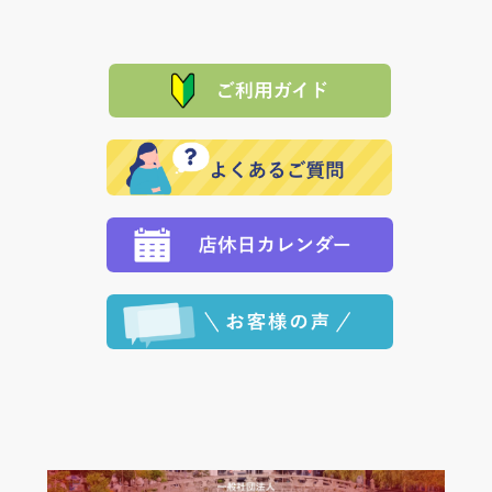
は、メールにてご連絡下さい。早急に 商品を交換させ
当サイトは「前払い」の決済となります。お支払方法
て頂きます。（諸事情により交換できない場合は、商
に「銀行振込」 「郵便振込（ぱるる）」をご指定され
「産地直送」の商品を複数購入された場合は、それぞ
品代金を返金いたします。）
た場合、お客様からの ご入金を確認した後で、商品を
れの生産メーカーからお客様の元へ直送いたしますの
その際は誠に申し訳ありませんが、当協会までご注文
発送いたします。
で、 それぞれ個別に送料が必要になります。
と異なった商品等を着払いにてお送り頂きますようお
※「クレジットカード」「PayPay」「楽天ペイ」を指
願いいたします。
定された場合は、準備出来次第の便にてお送りいたし
ます。 （到着日指定をされている場合は、ご指定の日
程に合わせてお届けいたします。）