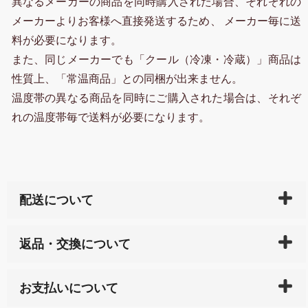
異なるメーカーの商品を同時購入された場合、それぞれの
メーカーよりお客様へ直接発送するため、 メーカー毎に送
料が必要になります。
また、同じメーカーでも「クール（冷凍・冷蔵）」商品は
性質上、「常温商品」との同梱が出来ません。
温度帯の異なる商品を同時にご購入された場合は、それぞ
れの温度帯毎で送料が必要になります。
配送について
ご入金確認後（「クレジットカード」「PayPay」「楽
返品・交換について
天ペイ」の方はご注文受付後）、 長崎県下全域に点在
している生産メーカーへ、商品の手配を行います。 当
万一、ご注文商品と異なった商品が届いた場合、商品
サイト内で購入された商品の送料は、こちらの
全国送
お支払いについて
または配送途中の 事故などで不都合が生じている場合
料一覧表
をご確認ください。