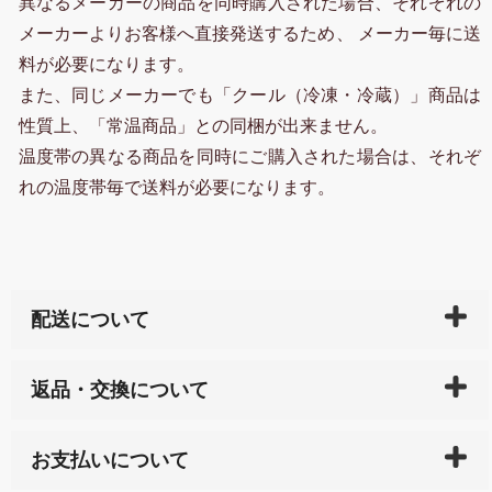
異なるメーカーの商品を同時購入された場合、それぞれの
メーカーよりお客様へ直接発送するため、 メーカー毎に送
料が必要になります。
また、同じメーカーでも「クール（冷凍・冷蔵）」商品は
性質上、「常温商品」との同梱が出来ません。
温度帯の異なる商品を同時にご購入された場合は、それぞ
れの温度帯毎で送料が必要になります。
配送について
ご入金確認後（「クレジットカード」「PayPay」「楽
返品・交換について
天ペイ」の方はご注文受付後）、 長崎県下全域に点在
している生産メーカーへ、商品の手配を行います。 当
万一、ご注文商品と異なった商品が届いた場合、商品
サイト内で購入された商品の送料は、こちらの
全国送
お支払いについて
または配送途中の 事故などで不都合が生じている場合
料一覧表
をご確認ください。