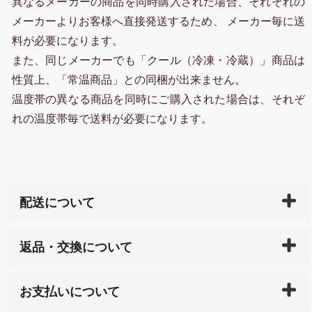
異なるメーカーの商品を同時購入された場合、それぞれの
メーカーよりお客様へ直接発送するため、 メーカー毎に送
料が必要になります。
また、同じメーカーでも「クール（冷凍・冷蔵）」商品は
性質上、「常温商品」との同梱が出来ません。
温度帯の異なる商品を同時にご購入された場合は、それぞ
れの温度帯毎で送料が必要になります。
配送について
ご入金確認後（「クレジットカード」「PayPay」「楽
返品・交換について
天ペイ」の方はご注文受付後）、 長崎県下全域に点在
している生産メーカーへ、商品の手配を行います。 当
万一、ご注文商品と異なった商品が届いた場合、商品
サイト内で購入された商品の送料は、こちらの
全国送
お支払いについて
または配送途中の 事故などで不都合が生じている場合
料一覧表
をご確認ください。