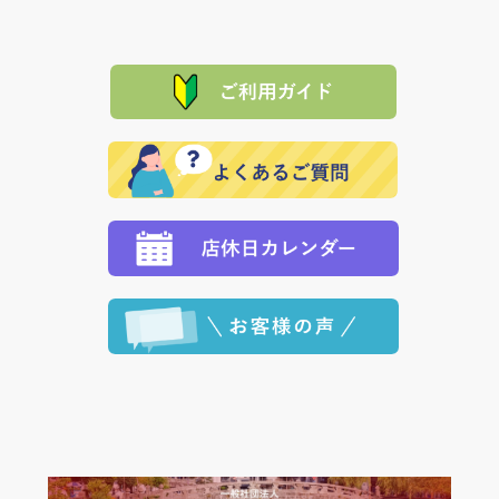
は、メールにてご連絡下さい。早急に 商品を交換させ
当サイトは「前払い」の決済となります。お支払方法
て頂きます。（諸事情により交換できない場合は、商
に「銀行振込」 「郵便振込（ぱるる）」をご指定され
「産地直送」の商品を複数購入された場合は、それぞ
品代金を返金いたします。）
た場合、お客様からの ご入金を確認した後で、商品を
れの生産メーカーからお客様の元へ直送いたしますの
その際は誠に申し訳ありませんが、当協会までご注文
発送いたします。
で、 それぞれ個別に送料が必要になります。
と異なった商品等を着払いにてお送り頂きますようお
※「クレジットカード」「PayPay」「楽天ペイ」を指
願いいたします。
定された場合は、準備出来次第の便にてお送りいたし
ます。 （到着日指定をされている場合は、ご指定の日
程に合わせてお届けいたします。）