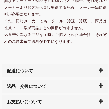
異なるメーカーの商品を同時購入された場合、それぞれの
メーカーよりお客様へ直接発送するため、 メーカー毎に送
料が必要になります。
また、同じメーカーでも「クール（冷凍・冷蔵）」商品は
性質上、「常温商品」との同梱が出来ません。
温度帯の異なる商品を同時にご購入された場合は、それぞ
れの温度帯毎で送料が必要になります。
配送について
ご入金確認後（「クレジットカード」「PayPay」「楽
返品・交換について
天ペイ」の方はご注文受付後）、 長崎県下全域に点在
している生産メーカーへ、商品の手配を行います。 当
万一、ご注文商品と異なった商品が届いた場合、商品
サイト内で購入された商品の送料は、こちらの
全国送
お支払いについて
または配送途中の 事故などで不都合が生じている場合
料一覧表
をご確認ください。