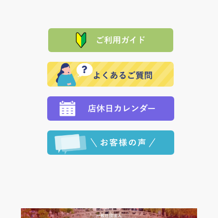
は、メールにてご連絡下さい。早急に 商品を交換させ
当サイトは「前払い」の決済となります。お支払方法
て頂きます。（諸事情により交換できない場合は、商
に「銀行振込」 「郵便振込（ぱるる）」をご指定され
「産地直送」の商品を複数購入された場合は、それぞ
品代金を返金いたします。）
た場合、お客様からの ご入金を確認した後で、商品を
れの生産メーカーからお客様の元へ直送いたしますの
その際は誠に申し訳ありませんが、当協会までご注文
発送いたします。
で、 それぞれ個別に送料が必要になります。
と異なった商品等を着払いにてお送り頂きますようお
※「クレジットカード」「PayPay」「楽天ペイ」を指
願いいたします。
定された場合は、準備出来次第の便にてお送りいたし
ます。 （到着日指定をされている場合は、ご指定の日
程に合わせてお届けいたします。）