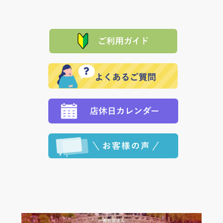
は、メールにてご連絡下さい。早急に 商品を交換させ
当サイトは「前払い」の決済となります。お支払方法
て頂きます。（諸事情により交換できない場合は、商
に「銀行振込」 「郵便振込（ぱるる）」をご指定され
「産地直送」の商品を複数購入された場合は、それぞ
品代金を返金いたします。）
た場合、お客様からの ご入金を確認した後で、商品を
れの生産メーカーからお客様の元へ直送いたしますの
その際は誠に申し訳ありませんが、当協会までご注文
発送いたします。
で、 それぞれ個別に送料が必要になります。
と異なった商品等を着払いにてお送り頂きますようお
※「クレジットカード」「PayPay」「楽天ペイ」を指
願いいたします。
定された場合は、準備出来次第の便にてお送りいたし
ます。 （到着日指定をされている場合は、ご指定の日
程に合わせてお届けいたします。）