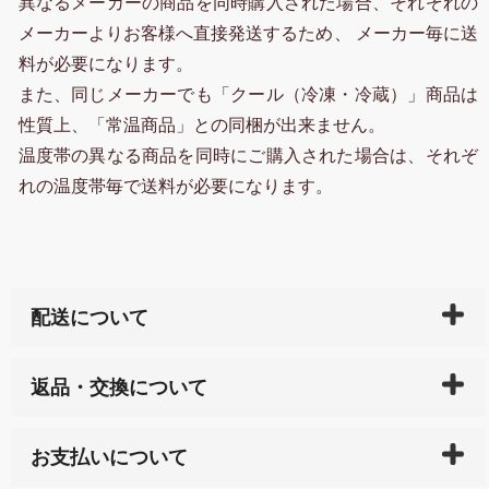
異なるメーカーの商品を同時購入された場合、それぞれの
メーカーよりお客様へ直接発送するため、 メーカー毎に送
料が必要になります。
また、同じメーカーでも「クール（冷凍・冷蔵）」商品は
性質上、「常温商品」との同梱が出来ません。
温度帯の異なる商品を同時にご購入された場合は、それぞ
れの温度帯毎で送料が必要になります。
配送について
ご入金確認後（「クレジットカード」「PayPay」「楽
返品・交換について
天ペイ」の方はご注文受付後）、 長崎県下全域に点在
している生産メーカーへ、商品の手配を行います。 当
万一、ご注文商品と異なった商品が届いた場合、商品
サイト内で購入された商品の送料は、こちらの
全国送
お支払いについて
または配送途中の 事故などで不都合が生じている場合
料一覧表
をご確認ください。