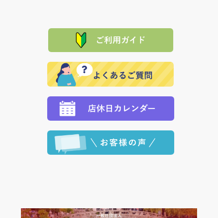
は、メールにてご連絡下さい。早急に 商品を交換させ
当サイトは「前払い」の決済となります。お支払方法
て頂きます。（諸事情により交換できない場合は、商
に「銀行振込」 「郵便振込（ぱるる）」をご指定され
「産地直送」の商品を複数購入された場合は、それぞ
品代金を返金いたします。）
た場合、お客様からの ご入金を確認した後で、商品を
れの生産メーカーからお客様の元へ直送いたしますの
その際は誠に申し訳ありませんが、当協会までご注文
発送いたします。
で、 それぞれ個別に送料が必要になります。
と異なった商品等を着払いにてお送り頂きますようお
※「クレジットカード」「PayPay」「楽天ペイ」を指
願いいたします。
定された場合は、準備出来次第の便にてお送りいたし
ます。 （到着日指定をされている場合は、ご指定の日
程に合わせてお届けいたします。）