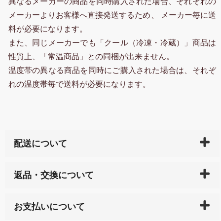
異なるメーカーの商品を同時購入された場合、それぞれの
メーカーよりお客様へ直接発送するため、 メーカー毎に送
料が必要になります。
また、同じメーカーでも「クール（冷凍・冷蔵）」商品は
性質上、「常温商品」との同梱が出来ません。
温度帯の異なる商品を同時にご購入された場合は、それぞ
れの温度帯毎で送料が必要になります。
配送について
ご入金確認後（「クレジットカード」「PayPay」「楽
返品・交換について
天ペイ」の方はご注文受付後）、 長崎県下全域に点在
している生産メーカーへ、商品の手配を行います。 当
万一、ご注文商品と異なった商品が届いた場合、商品
サイト内で購入された商品の送料は、こちらの
全国送
お支払いについて
または配送途中の 事故などで不都合が生じている場合
料一覧表
をご確認ください。