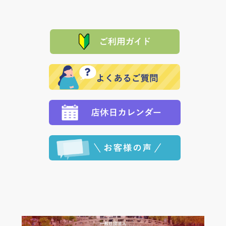
は、メールにてご連絡下さい。早急に 商品を交換させ
当サイトは「前払い」の決済となります。お支払方法
て頂きます。（諸事情により交換できない場合は、商
に「銀行振込」 「郵便振込（ぱるる）」をご指定され
「産地直送」の商品を複数購入された場合は、それぞ
品代金を返金いたします。）
た場合、お客様からの ご入金を確認した後で、商品を
れの生産メーカーからお客様の元へ直送いたしますの
その際は誠に申し訳ありませんが、当協会までご注文
発送いたします。
で、 それぞれ個別に送料が必要になります。
と異なった商品等を着払いにてお送り頂きますようお
※「クレジットカード」「PayPay」「楽天ペイ」を指
願いいたします。
定された場合は、準備出来次第の便にてお送りいたし
ます。 （到着日指定をされている場合は、ご指定の日
程に合わせてお届けいたします。）