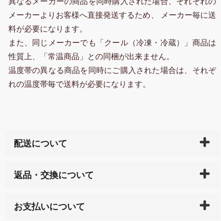
異なるメーカーの商品を同時購入された場合、それぞれの
メーカーよりお客様へ直接発送するため、 メーカー毎に送
料が必要になります。
また、同じメーカーでも「クール（冷凍・冷蔵）」商品は
性質上、「常温商品」との同梱が出来ません。
温度帯の異なる商品を同時にご購入された場合は、それぞ
れの温度帯毎で送料が必要になります。
配送について
ご入金確認後（「クレジットカード」「PayPay」「楽
返品・交換について
天ペイ」の方はご注文受付後）、 長崎県下全域に点在
している生産メーカーへ、商品の手配を行います。 当
万一、ご注文商品と異なった商品が届いた場合、商品
サイト内で購入された商品の送料は、こちらの
全国送
お支払いについて
または配送途中の 事故などで不都合が生じている場合
料一覧表
をご確認ください。