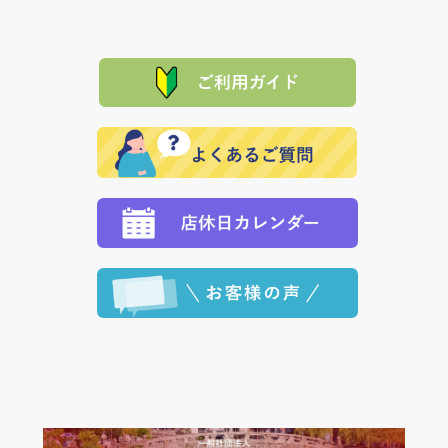
は、メールにてご連絡下さい。早急に 商品を交換させ
当サイトは「前払い」の決済となります。お支払方法
て頂きます。（諸事情により交換できない場合は、商
に「銀行振込」 「郵便振込（ぱるる）」をご指定され
「産地直送」の商品を複数購入された場合は、それぞ
品代金を返金いたします。）
た場合、お客様からの ご入金を確認した後で、商品を
れの生産メーカーからお客様の元へ直送いたしますの
その際は誠に申し訳ありませんが、当協会までご注文
発送いたします。
で、 それぞれ個別に送料が必要になります。
と異なった商品等を着払いにてお送り頂きますようお
※「クレジットカード」「PayPay」「楽天ペイ」を指
願いいたします。
定された場合は、準備出来次第の便にてお送りいたし
ます。 （到着日指定をされている場合は、ご指定の日
程に合わせてお届けいたします。）