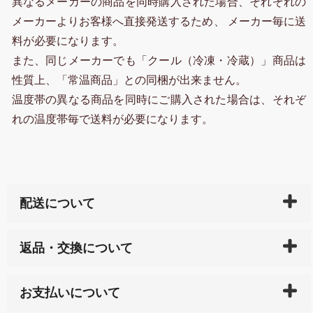
異なるメーカーの商品を同時購入された場合、それぞれの
メーカーよりお客様へ直接発送するため、 メーカー毎に送
料が必要になります。
また、同じメーカーでも「クール（冷凍・冷蔵）」商品は
性質上、「常温商品」との同梱が出来ません。
温度帯の異なる商品を同時にご購入された場合は、それぞ
れの温度帯毎で送料が必要になります。
配送について
ご入金確認後（「クレジットカード」「PayPay」「楽
返品・交換について
天ペイ」の方はご注文受付後）、 長崎県下全域に点在
している生産メーカーへ、商品の手配を行います。 当
万一、ご注文商品と異なった商品が届いた場合、商品
サイト内で購入された商品の送料は、こちらの
全国送
お支払いについて
または配送途中の 事故などで不都合が生じている場合
料一覧表
をご確認ください。