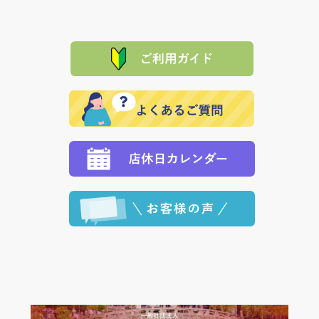
は、メールにてご連絡下さい。早急に 商品を交換させ
当サイトは「前払い」の決済となります。お支払方法
て頂きます。（諸事情により交換できない場合は、商
に「銀行振込」 「郵便振込（ぱるる）」をご指定され
「産地直送」の商品を複数購入された場合は、それぞ
品代金を返金いたします。）
た場合、お客様からの ご入金を確認した後で、商品を
れの生産メーカーからお客様の元へ直送いたしますの
その際は誠に申し訳ありませんが、当協会までご注文
発送いたします。
で、 それぞれ個別に送料が必要になります。
と異なった商品等を着払いにてお送り頂きますようお
※「クレジットカード」「PayPay」「楽天ペイ」を指
願いいたします。
定された場合は、準備出来次第の便にてお送りいたし
ます。 （到着日指定をされている場合は、ご指定の日
程に合わせてお届けいたします。）