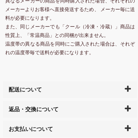
異なるメーカーの商品を同時購入された場合、それぞれの
メーカーよりお客様へ直接発送するため、 メーカー毎に送
料が必要になります。
また、同じメーカーでも「クール（冷凍・冷蔵）」商品は
性質上、「常温商品」との同梱が出来ません。
温度帯の異なる商品を同時にご購入された場合は、それぞ
れの温度帯毎で送料が必要になります。
配送について
ご入金確認後（「クレジットカード」「PayPay」「楽
返品・交換について
天ペイ」の方はご注文受付後）、 長崎県下全域に点在
している生産メーカーへ、商品の手配を行います。 当
万一、ご注文商品と異なった商品が届いた場合、商品
サイト内で購入された商品の送料は、こちらの
全国送
お支払いについて
または配送途中の 事故などで不都合が生じている場合
料一覧表
をご確認ください。