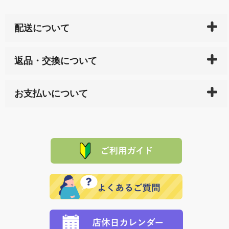
配送について
ご入金確認後（「クレジットカード」「PayPay」「楽
返品・交換について
天ペイ」の方はご注文受付後）、 長崎県下全域に点在
している生産メーカーへ、商品の手配を行います。 当
万一、ご注文商品と異なった商品が届いた場合、商品
サイト内で購入された商品の送料は、こちらの
全国送
お支払いについて
または配送途中の 事故などで不都合が生じている場合
料一覧表
をご確認ください。
は、メールにてご連絡下さい。早急に 商品を交換させ
当サイトは「前払い」の決済となります。お支払方法
て頂きます。（諸事情により交換できない場合は、商
に「銀行振込」 「郵便振込（ぱるる）」をご指定され
「産地直送」の商品を複数購入された場合は、それぞ
品代金を返金いたします。）
た場合、お客様からの ご入金を確認した後で、商品を
れの生産メーカーからお客様の元へ直送いたしますの
その際は誠に申し訳ありませんが、当協会までご注文
発送いたします。
で、 それぞれ個別に送料が必要になります。
と異なった商品等を着払いにてお送り頂きますようお
※「クレジットカード」「PayPay」「楽天ペイ」を指
願いいたします。
定された場合は、準備出来次第の便にてお送りいたし
ます。 （到着日指定をされている場合は、ご指定の日
程に合わせてお届けいたします。）