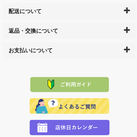
配送について
ご入金確認後（「クレジットカード」「PayPay」「楽
返品・交換について
天ペイ」の方はご注文受付後）、 長崎県下全域に点在
している生産メーカーへ、商品の手配を行います。 当
万一、ご注文商品と異なった商品が届いた場合、商品
サイト内で購入された商品の送料は、こちらの
全国送
お支払いについて
または配送途中の 事故などで不都合が生じている場合
料一覧表
をご確認ください。
は、メールにてご連絡下さい。早急に 商品を交換させ
当サイトは「前払い」の決済となります。お支払方法
て頂きます。（諸事情により交換できない場合は、商
に「銀行振込」 「郵便振込（ぱるる）」をご指定され
「産地直送」の商品を複数購入された場合は、それぞ
品代金を返金いたします。）
た場合、お客様からの ご入金を確認した後で、商品を
れの生産メーカーからお客様の元へ直送いたしますの
その際は誠に申し訳ありませんが、当協会までご注文
発送いたします。
で、 それぞれ個別に送料が必要になります。
と異なった商品等を着払いにてお送り頂きますようお
※「クレジットカード」「PayPay」「楽天ペイ」を指
願いいたします。
定された場合は、準備出来次第の便にてお送りいたし
ます。 （到着日指定をされている場合は、ご指定の日
程に合わせてお届けいたします。）