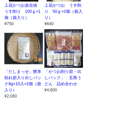
上花かつお血合抜
上花かつお うす削
うす削り 100ｇ×1
り 50ｇ×2個（袋入
個（袋入り）
り）
¥750
¥640
「だしまっせ」鰹本
「かつお削り節・出
枯れ節入り出しパッ
しパック」 五島う
ク8g×10入×2個（袋
どん 詰め合わせ
入り）
¥4,800
¥2,080