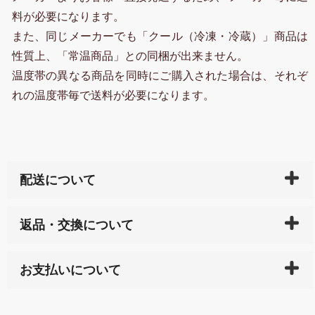
料が必要になります。
また、同じメーカーでも「クール（冷凍・冷蔵）」商品は
性質上、「常温商品」との同梱が出来ません。
温度帯の異なる商品を同時にご購入された場合は、それぞ
れの温度帯毎で送料が必要になります。
配送について
ご入金確認後（「クレジットカード」「PayPay」「楽
返品・交換について
天ペイ」の方はご注文受付後）、 長崎県下全域に点在
している生産メーカーへ、商品の手配を行います。 当
万一、ご注文商品と異なった商品が届いた場合、商品
サイト内で購入された商品の送料は、こちらの
全国送
お支払いについて
または配送途中の 事故などで不都合が生じている場合
料一覧表
をご確認ください。
は、メールにてご連絡下さい。早急に 商品を交換させ
当サイトは「前払い」の決済となります。お支払方法
て頂きます。（諸事情により交換できない場合は、商