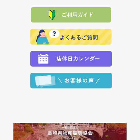
に「銀行振込」 「郵便振込（ぱるる）」をご指定され
「産地直送」の商品を複数購入された場合は、それぞ
品代金を返金いたします。）
た場合、お客様からの ご入金を確認した後で、商品を
れの生産メーカーからお客様の元へ直送いたしますの
その際は誠に申し訳ありませんが、当協会までご注文
発送いたします。
で、 それぞれ個別に送料が必要になります。
と異なった商品等を着払いにてお送り頂きますようお
※「クレジットカード」「PayPay」「楽天ペイ」を指
願いいたします。
定された場合は、準備出来次第の便にてお送りいたし
ます。 （到着日指定をされている場合は、ご指定の日
程に合わせてお届けいたします。）