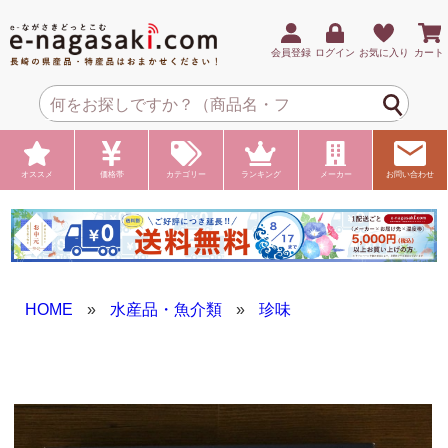
会員登録
ログイン
お気に入り
カート
オススメ
価格帯
カテゴリー
ランキング
メーカー
お問い合わせ
HOME
»
水産品・魚介類
»
珍味