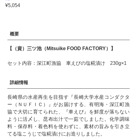
¥5,054
概要
【（資）三ツ池（Mitsuike FOOD FACTORY）】
セット内容：深江町漁協 車えびの塩糀漬け 230g×1
詳細情報
長崎県の水産再生を目指す『長崎大学水産コンダクタ
ー（ＮＵＦＩＣ）』がお届けする、有明海・深江町漁
協で大切に育てられた、『車えび』を鮮度が落ちない
ように活〆し、昆布出汁で一茹でしました。化学調味
料・保存料・着色料を使わずに、素材の旨みを引き立
てる塩こうじで塩糀漬けにお造りしました。