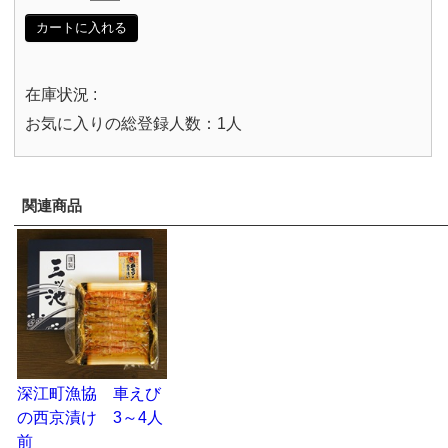
カートに入れる
在庫状況 :
お気に入りの総登録人数：1人
関連商品
深江町漁協 車えび
の西京漬け 3～4人
前