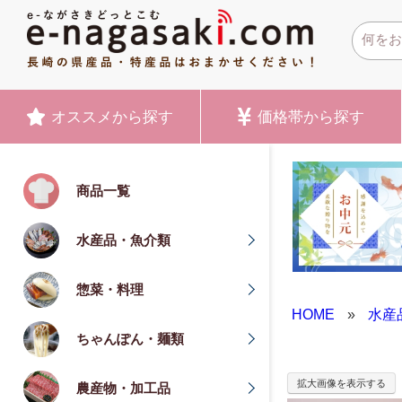
オススメ
から探す
価格帯
から探す
商品一覧
水産品・魚介類
惣菜・料理
HOME
»
水産
ちゃんぽん・麺類
拡大画像を表示する
農産物・加工品