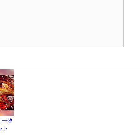
じ一汐
ット