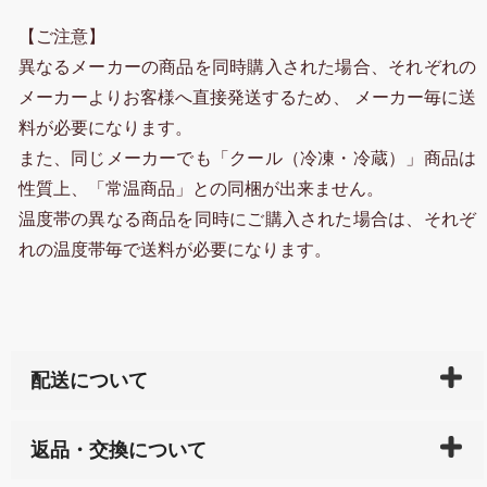
【ご注意】
異なるメーカーの商品を同時購入された場合、それぞれの
メーカーよりお客様へ直接発送するため、 メーカー毎に送
料が必要になります。
また、同じメーカーでも「クール（冷凍・冷蔵）」商品は
性質上、「常温商品」との同梱が出来ません。
温度帯の異なる商品を同時にご購入された場合は、それぞ
れの温度帯毎で送料が必要になります。
配送について
ご入金確認後（「クレジットカード」「PayPay」「楽
返品・交換について
天ペイ」の方はご注文受付後）、 長崎県下全域に点在
している生産メーカーへ、商品の手配を行います。 当