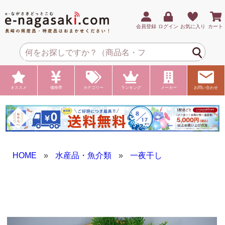
会員登録
ログイン
お気に入り
カート
オススメ
価格帯
カテゴリー
ランキング
メーカー
お問い合わせ
HOME
»
水産品・魚介類
»
一夜干し