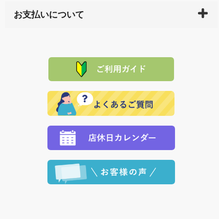
万一、ご注文商品と異なった商品が届いた場合、商品
サイト内で購入された商品の送料は、こちらの
全国送
お支払いについて
または配送途中の 事故などで不都合が生じている場合
料一覧表
をご確認ください。
は、メールにてご連絡下さい。早急に 商品を交換させ
当サイトは「前払い」の決済となります。お支払方法
て頂きます。（諸事情により交換できない場合は、商
に「銀行振込」 「郵便振込（ぱるる）」をご指定され
「産地直送」の商品を複数購入された場合は、それぞ
品代金を返金いたします。）
た場合、お客様からの ご入金を確認した後で、商品を
れの生産メーカーからお客様の元へ直送いたしますの
その際は誠に申し訳ありませんが、当協会までご注文
発送いたします。
で、 それぞれ個別に送料が必要になります。
と異なった商品等を着払いにてお送り頂きますようお
※「クレジットカード」「PayPay」「楽天ペイ」を指
願いいたします。
定された場合は、準備出来次第の便にてお送りいたし
ます。 （到着日指定をされている場合は、ご指定の日
程に合わせてお届けいたします。）