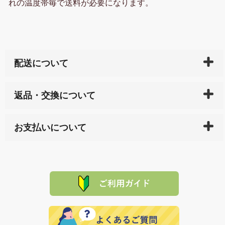
れの温度帯毎で送料が必要になります。
配送について
ご入金確認後（「クレジットカード」「PayPay」「楽
返品・交換について
天ペイ」の方はご注文受付後）、 長崎県下全域に点在
している生産メーカーへ、商品の手配を行います。 当
万一、ご注文商品と異なった商品が届いた場合、商品
サイト内で購入された商品の送料は、こちらの
全国送
お支払いについて
または配送途中の 事故などで不都合が生じている場合
料一覧表
をご確認ください。
は、メールにてご連絡下さい。早急に 商品を交換させ
当サイトは「前払い」の決済となります。お支払方法
て頂きます。（諸事情により交換できない場合は、商
に「銀行振込」 「郵便振込（ぱるる）」をご指定され
「産地直送」の商品を複数購入された場合は、それぞ
品代金を返金いたします。）
た場合、お客様からの ご入金を確認した後で、商品を
れの生産メーカーからお客様の元へ直送いたしますの
その際は誠に申し訳ありませんが、当協会までご注文
発送いたします。
で、 それぞれ個別に送料が必要になります。
と異なった商品等を着払いにてお送り頂きますようお
※「クレジットカード」「PayPay」「楽天ペイ」を指
願いいたします。
定された場合は、準備出来次第の便にてお送りいたし