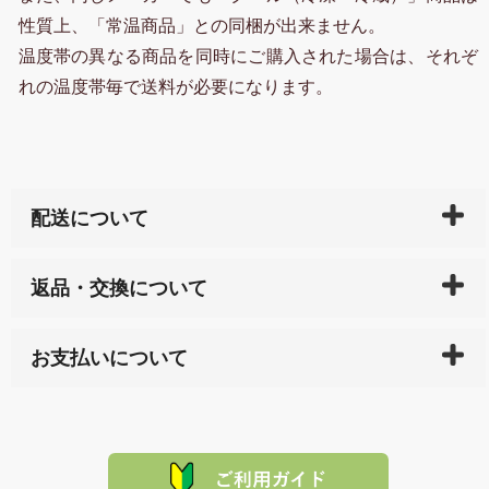
性質上、「常温商品」との同梱が出来ません。
温度帯の異なる商品を同時にご購入された場合は、それぞ
れの温度帯毎で送料が必要になります。
配送について
ご入金確認後（「クレジットカード」「PayPay」「楽
返品・交換について
天ペイ」の方はご注文受付後）、 長崎県下全域に点在
している生産メーカーへ、商品の手配を行います。 当
万一、ご注文商品と異なった商品が届いた場合、商品
サイト内で購入された商品の送料は、こちらの
全国送
お支払いについて
または配送途中の 事故などで不都合が生じている場合
料一覧表
をご確認ください。
は、メールにてご連絡下さい。早急に 商品を交換させ
当サイトは「前払い」の決済となります。お支払方法
て頂きます。（諸事情により交換できない場合は、商
に「銀行振込」 「郵便振込（ぱるる）」をご指定され
「産地直送」の商品を複数購入された場合は、それぞ
品代金を返金いたします。）
た場合、お客様からの ご入金を確認した後で、商品を
れの生産メーカーからお客様の元へ直送いたしますの
その際は誠に申し訳ありませんが、当協会までご注文