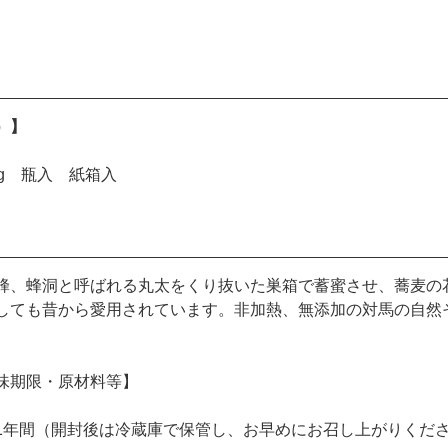
）】
g 瓶入 紙箱入
蜂、蜂洞と呼ばれる丸太をくり抜いた巣箱で蓄蜜させ、蕎麦の
しても昔から愛用されています。非加熱、無添加の対馬の自然
味期限・原材料等】
1年間（開封後は冷蔵庫で保管し、お早めにお召し上がりくだ