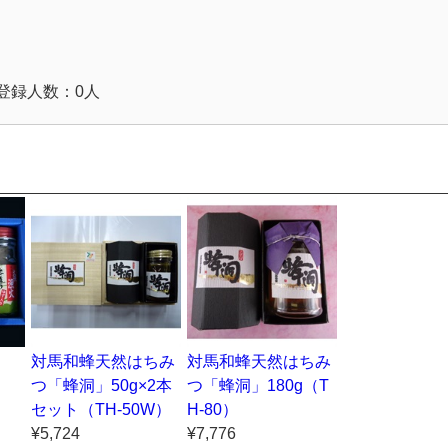
登録人数：0人
ト
対馬和蜂天然はちみ
対馬和蜂天然はちみ
つ「蜂洞」50g×2本
つ「蜂洞」180g（T
セット（TH-50W）
H-80）
¥5,724
¥7,776