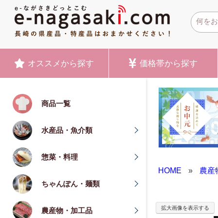
オススメ
から探す
価格帯
から探す
商品一覧
水産品・魚介類
惣菜・料理
HOME
»
農産
ちゃんぽん・麺類
拡大画像を表示する
農産物・加工品