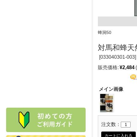
蜂洞50
対馬和蜂天
[
033040301-003]
販売価格:
¥2,484
メイン画像
注文数：
カートに入れる