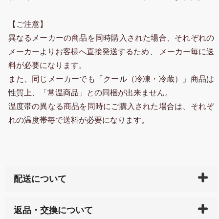
【ご注意】
異なるメーカーの商品を同時購入された場合、それぞれの
メーカーよりお客様へ直接発送するため、 メーカー毎に送
料が必要になります。
また、同じメーカーでも「クール（冷凍・冷蔵）」商品は
性質上、「常温商品」との同梱が出来ません。
温度帯の異なる商品を同時にご購入された場合は、それぞ
れの温度帯毎で送料が必要になります。
配送について
ご入金確認後（「クレジットカード」「PayPay」「楽
返品・交換について
天ペイ」の方はご注文受付後）、 長崎県下全域に点在