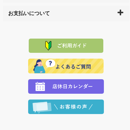
している生産メーカーへ、商品の手配を行います。 当
万一、ご注文商品と異なった商品が届いた場合、商品
サイト内で購入された商品の送料は、こちらの
全国送
お支払いについて
または配送途中の 事故などで不都合が生じている場合
料一覧表
をご確認ください。
は、メールにてご連絡下さい。早急に 商品を交換させ
当サイトは「前払い」の決済となります。お支払方法
て頂きます。（諸事情により交換できない場合は、商
に「銀行振込」 「郵便振込（ぱるる）」をご指定され
「産地直送」の商品を複数購入された場合は、それぞ
品代金を返金いたします。）
た場合、お客様からの ご入金を確認した後で、商品を
れの生産メーカーからお客様の元へ直送いたしますの
その際は誠に申し訳ありませんが、当協会までご注文
発送いたします。
で、 それぞれ個別に送料が必要になります。
と異なった商品等を着払いにてお送り頂きますようお
※「クレジットカード」「PayPay」「楽天ペイ」を指
願いいたします。
定された場合は、準備出来次第の便にてお送りいたし
ます。 （到着日指定をされている場合は、ご指定の日
程に合わせてお届けいたします。）