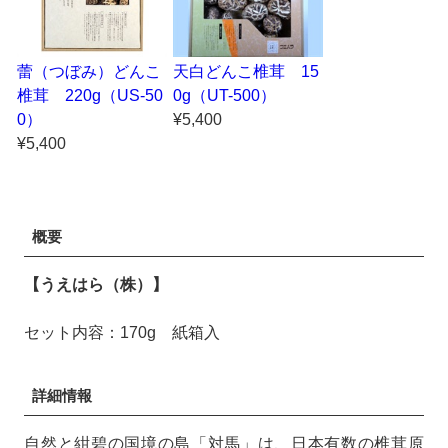
蕾（つぼみ）どんこ
天白どんこ椎茸 15
椎茸 220g（US-50
0g（UT-500）
0）
¥5,400
¥5,400
概要
【うえはら（株）】
セット内容：170g 紙箱入
詳細情報
自然と紺碧の国境の島「対馬」は、日本有数の椎茸原