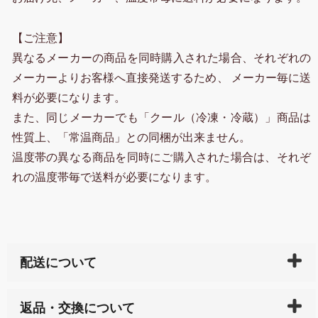
【ご注意】
異なるメーカーの商品を同時購入された場合、それぞれの
メーカーよりお客様へ直接発送するため、 メーカー毎に送
料が必要になります。
また、同じメーカーでも「クール（冷凍・冷蔵）」商品は
性質上、「常温商品」との同梱が出来ません。
温度帯の異なる商品を同時にご購入された場合は、それぞ
れの温度帯毎で送料が必要になります。
配送について
ご入金確認後（「クレジットカード」「PayPay」「楽
返品・交換について
天ペイ」の方はご注文受付後）、 長崎県下全域に点在