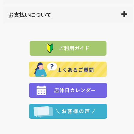
している生産メーカーへ、商品の手配を行います。 当
万一、ご注文商品と異なった商品が届いた場合、商品
サイト内で購入された商品の送料は、こちらの
全国送
お支払いについて
または配送途中の 事故などで不都合が生じている場合
料一覧表
をご確認ください。
は、メールにてご連絡下さい。早急に 商品を交換させ
当サイトは「前払い」の決済となります。お支払方法
て頂きます。（諸事情により交換できない場合は、商
に「銀行振込」 「郵便振込（ぱるる）」をご指定され
「産地直送」の商品を複数購入された場合は、それぞ
品代金を返金いたします。）
た場合、お客様からの ご入金を確認した後で、商品を
れの生産メーカーからお客様の元へ直送いたしますの
その際は誠に申し訳ありませんが、当協会までご注文
発送いたします。
で、 それぞれ個別に送料が必要になります。
と異なった商品等を着払いにてお送り頂きますようお
※「クレジットカード」「PayPay」「楽天ペイ」を指
願いいたします。
定された場合は、準備出来次第の便にてお送りいたし
ます。 （到着日指定をされている場合は、ご指定の日
程に合わせてお届けいたします。）