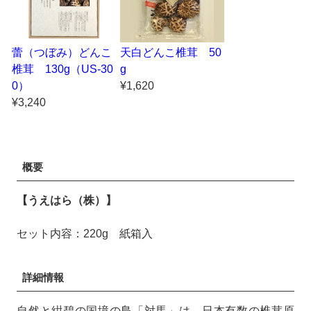
蕾（つぼみ）どんこ
天白どんこ椎茸 50
椎茸 130g（US-30
g
0）
¥1,620
¥3,240
概要
【うえはら（株）】
セット内容：220g 紙箱入
詳細情報
自然と紺碧の国境の島「対馬」は、日本有数の椎茸原