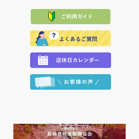
て頂きます。（諸事情により交換できない場合は、商
に「銀行振込」 「郵便振込（ぱるる）」をご指定され
「産地直送」の商品を複数購入された場合は、それぞ
品代金を返金いたします。）
た場合、お客様からの ご入金を確認した後で、商品を
れの生産メーカーからお客様の元へ直送いたしますの
その際は誠に申し訳ありませんが、当協会までご注文
発送いたします。
で、 それぞれ個別に送料が必要になります。
と異なった商品等を着払いにてお送り頂きますようお
※「クレジットカード」「PayPay」「楽天ペイ」を指
願いいたします。
定された場合は、準備出来次第の便にてお送りいたし
ます。 （到着日指定をされている場合は、ご指定の日
程に合わせてお届けいたします。）