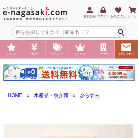
会員登録
ログイン
お気に入り
カート
オススメ
価格帯
カテゴリー
ランキング
メーカー
お問い合わせ
HOME
»
水産品・魚介類
»
からすみ