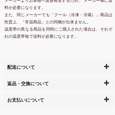
メーカーよりお客様へ直接発送するため、 メーカー毎に送
料が必要になります。
また、同じメーカーでも「クール（冷凍・冷蔵）」商品は
性質上、「常温商品」との同梱が出来ません。
温度帯の異なる商品を同時にご購入された場合は、それぞ
れの温度帯毎で送料が必要になります。
配送について
ご入金確認後（「クレジットカード」「PayPay」「楽
返品・交換について
天ペイ」の方はご注文受付後）、 長崎県下全域に点在
している生産メーカーへ、商品の手配を行います。 当
万一、ご注文商品と異なった商品が届いた場合、商品
サイト内で購入された商品の送料は、こちらの
全国送
お支払いについて
または配送途中の 事故などで不都合が生じている場合
料一覧表
をご確認ください。
は、メールにてご連絡下さい。早急に 商品を交換させ
当サイトは「前払い」の決済となります。お支払方法