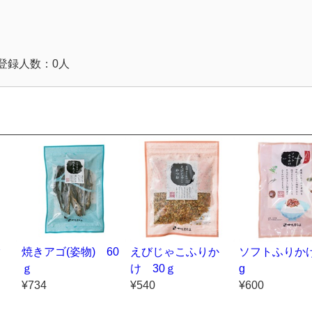
登録人数：0人
ック
焼きアゴ(姿物) 60
えびじゃこふりか
ソフトふりかけ
ｇ
け 30ｇ
g
¥734
¥540
¥600