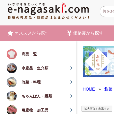
オススメ
から探す
価格帯
から探す
商品一覧
水産品・魚介類
惣菜・料理
HOME
»
惣菜
ちゃんぽん・麺類
拡大画像を表示する
農産物・加工品