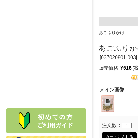
あごふりかけ
あごふりか
[
037020801-003]
販売価格:
¥616
(
メイン画像
注文数：
カートに入れる