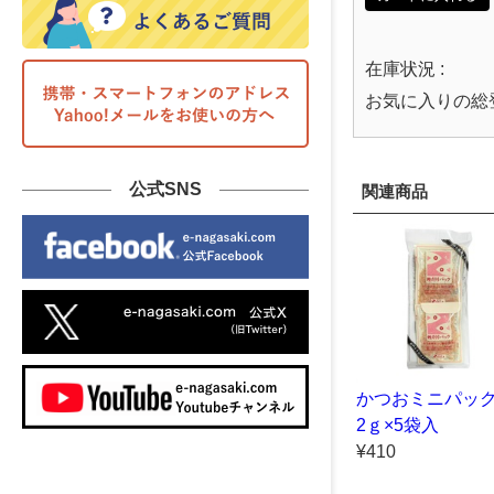
在庫状況 :
お気に入りの総
公式SNS
関連商品
かつおミニパ
2ｇ×5袋入
¥410