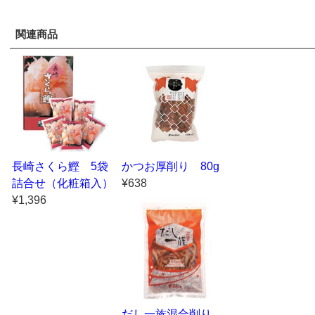
関連商品
長崎さくら鰹 5袋
かつお厚削り 80g
詰合せ（化粧箱入）
¥638
¥1,396
だし一族混合削り