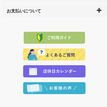
している生産メーカーへ、商品の手配を行います。 当
万一、ご注文商品と異なった商品が届いた場合、商品
サイト内で購入された商品の送料は、こちらの
全国送
お支払いについて
または配送途中の 事故などで不都合が生じている場合
料一覧表
をご確認ください。
は、メールにてご連絡下さい。早急に 商品を交換させ
当サイトは「前払い」の決済となります。お支払方法
て頂きます。（諸事情により交換できない場合は、商
に「銀行振込」 「郵便振込（ぱるる）」をご指定され
「産地直送」の商品を複数購入された場合は、それぞ
品代金を返金いたします。）
た場合、お客様からの ご入金を確認した後で、商品を
れの生産メーカーからお客様の元へ直送いたしますの
その際は誠に申し訳ありませんが、当協会までご注文
発送いたします。
で、 それぞれ個別に送料が必要になります。
と異なった商品等を着払いにてお送り頂きますようお
※「クレジットカード」「PayPay」「楽天ペイ」を指
願いいたします。
定された場合は、準備出来次第の便にてお送りいたし
ます。 （到着日指定をされている場合は、ご指定の日
程に合わせてお届けいたします。）