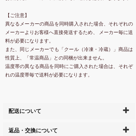
【ご注意】
異なるメーカーの商品を同時購入された場合、それぞれの
メーカーよりお客様へ直接発送するため、 メーカー毎に送
料が必要になります。
また、同じメーカーでも「クール（冷凍・冷蔵）」商品は
性質上、「常温商品」との同梱が出来ません。
温度帯の異なる商品を同時にご購入された場合は、それぞ
れの温度帯毎で送料が必要になります。
配送について
ご入金確認後（「クレジットカード」「PayPay」「楽
返品・交換について
天ペイ」の方はご注文受付後）、 長崎県下全域に点在