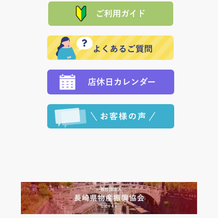
品代金を返金いたします。）
た場合、お客様からの ご入金を確認した後で、商品を
れの生産メーカーからお客様の元へ直送いたしますの
その際は誠に申し訳ありませんが、当協会までご注文
発送いたします。
で、 それぞれ個別に送料が必要になります。
と異なった商品等を着払いにてお送り頂きますようお
※「クレジットカード」「PayPay」「楽天ペイ」を指
願いいたします。
定された場合は、準備出来次第の便にてお送りいたし
ます。 （到着日指定をされている場合は、ご指定の日
程に合わせてお届けいたします。）