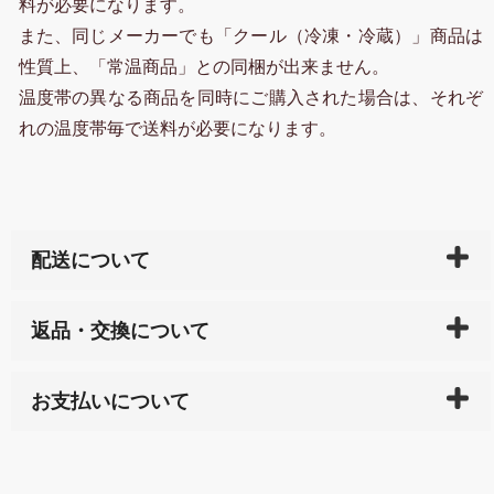
料が必要になります。
また、同じメーカーでも「クール（冷凍・冷蔵）」商品は
性質上、「常温商品」との同梱が出来ません。
温度帯の異なる商品を同時にご購入された場合は、それぞ
れの温度帯毎で送料が必要になります。
配送について
ご入金確認後（「クレジットカード」「PayPay」「楽
返品・交換について
天ペイ」の方はご注文受付後）、 長崎県下全域に点在
している生産メーカーへ、商品の手配を行います。 当
万一、ご注文商品と異なった商品が届いた場合、商品
サイト内で購入された商品の送料は、こちらの
全国送
お支払いについて
または配送途中の 事故などで不都合が生じている場合
料一覧表
をご確認ください。
は、メールにてご連絡下さい。早急に 商品を交換させ
当サイトは「前払い」の決済となります。お支払方法
て頂きます。（諸事情により交換できない場合は、商
に「銀行振込」 「郵便振込（ぱるる）」をご指定され
「産地直送」の商品を複数購入された場合は、それぞ