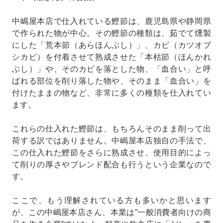
中嶋屋本店で仕入れている鰹節は、鹿児島県や静岡県
で作られた物が中心。その鰹節の種類は、茹でて燻製
にした「荒本節（あらほんぶし）」、カビ（カツオブ
シカビ）を付着させて熟成させた「本枯節（ほんかれ
ぶし）」や、そのカビを落とした物、「血合い」と呼
ばれる部位を削り落した物や、そのまま「血合い」を
付けたままの物など、非常に多くの種類を仕入れてい
ます。
これらの仕入れた鰹節は、もちろんそのまま削って出
荷する訳ではありません。中嶋屋本店独自の手法で、
この仕入れた鰹節をさらに熟成させ、使用目的によっ
て削りの厚さやブレンド配合も行うという企業なので
す。
ここで、もう理解されている方も多いかと思います
が、この中嶋屋本店さん、本業は”一般消費者向けの商