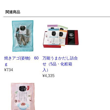
関連商品
焼きアゴ(姿物) 60
万能うまかだし詰合
ｇ
せ（5品・化粧箱
¥734
入）
¥4,335