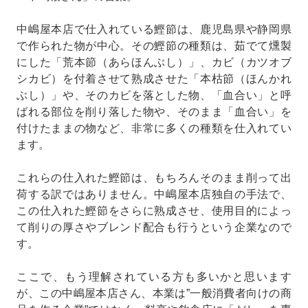
中嶋屋本店で仕入れている鰹節は、鹿児島県や静岡県
で作られた物が中心。その鰹節の種類は、茹でて燻製
にした「荒本節（あらほんぶし）」、カビ（カツオブ
シカビ）を付着させて熟成させた「本枯節（ほんかれ
ぶし）」や、そのカビを落とした物、「血合い」と呼
ばれる部位を削り落した物や、そのまま「血合い」を
付けたままの物など、非常に多くの種類を仕入れてい
ます。
これらの仕入れた鰹節は、もちろんそのまま削って出
荷する訳ではありません。中嶋屋本店独自の手法で、
この仕入れた鰹節をさらに熟成させ、使用目的によっ
て削りの厚さやブレンド配合も行うという企業なので
す。
ここで、もう理解されている方も多いかと思います
が、この中嶋屋本店さん、本業は”一般消費者向けの商