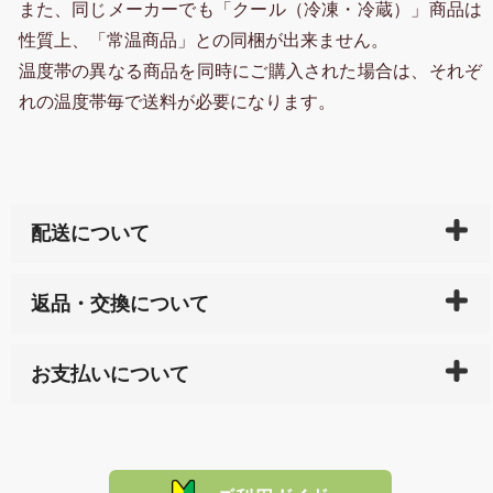
また、同じメーカーでも「クール（冷凍・冷蔵）」商品は
性質上、「常温商品」との同梱が出来ません。
温度帯の異なる商品を同時にご購入された場合は、それぞ
れの温度帯毎で送料が必要になります。
配送について
ご入金確認後（「クレジットカード」「PayPay」「楽
返品・交換について
天ペイ」の方はご注文受付後）、 長崎県下全域に点在
している生産メーカーへ、商品の手配を行います。 当
万一、ご注文商品と異なった商品が届いた場合、商品
サイト内で購入された商品の送料は、こちらの
全国送
お支払いについて
または配送途中の 事故などで不都合が生じている場合
料一覧表
をご確認ください。
は、メールにてご連絡下さい。早急に 商品を交換させ
当サイトは「前払い」の決済となります。お支払方法
て頂きます。（諸事情により交換できない場合は、商
に「銀行振込」 「郵便振込（ぱるる）」をご指定され
「産地直送」の商品を複数購入された場合は、それぞ
品代金を返金いたします。）
た場合、お客様からの ご入金を確認した後で、商品を