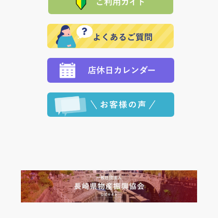
れの生産メーカーからお客様の元へ直送いたしますの
その際は誠に申し訳ありませんが、当協会までご注文
発送いたします。
で、 それぞれ個別に送料が必要になります。
と異なった商品等を着払いにてお送り頂きますようお
※「クレジットカード」「PayPay」「楽天ペイ」を指
願いいたします。
定された場合は、準備出来次第の便にてお送りいたし
ます。 （到着日指定をされている場合は、ご指定の日
程に合わせてお届けいたします。）