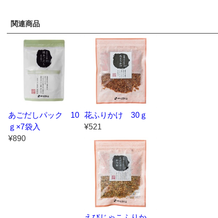
関連商品
あごだしパック 10
花ふりかけ 30ｇ
ｇ×7袋入
¥521
¥890
えびじゃこふりか