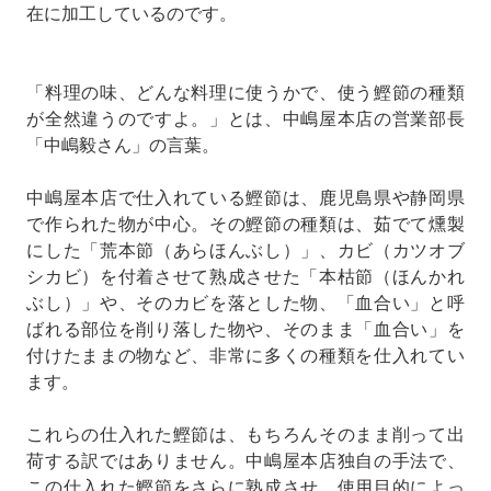
在に加工しているのです。
「料理の味、どんな料理に使うかで、使う鰹節の種類
が全然違うのですよ。」とは、中嶋屋本店の営業部長
「中嶋毅さん」の言葉。
中嶋屋本店で仕入れている鰹節は、鹿児島県や静岡県
で作られた物が中心。その鰹節の種類は、茹でて燻製
にした「荒本節（あらほんぶし）」、カビ（カツオブ
シカビ）を付着させて熟成させた「本枯節（ほんかれ
ぶし）」や、そのカビを落とした物、「血合い」と呼
ばれる部位を削り落した物や、そのまま「血合い」を
付けたままの物など、非常に多くの種類を仕入れてい
ます。
これらの仕入れた鰹節は、もちろんそのまま削って出
荷する訳ではありません。中嶋屋本店独自の手法で、
この仕入れた鰹節をさらに熟成させ、使用目的によっ