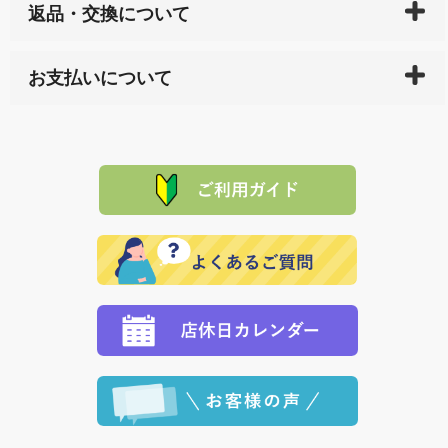
返品・交換について
天ペイ」の方はご注文受付後）、 長崎県下全域に点在
している生産メーカーへ、商品の手配を行います。 当
万一、ご注文商品と異なった商品が届いた場合、商品
サイト内で購入された商品の送料は、こちらの
全国送
お支払いについて
または配送途中の 事故などで不都合が生じている場合
料一覧表
をご確認ください。
は、メールにてご連絡下さい。早急に 商品を交換させ
当サイトは「前払い」の決済となります。お支払方法
て頂きます。（諸事情により交換できない場合は、商
に「銀行振込」 「郵便振込（ぱるる）」をご指定され
「産地直送」の商品を複数購入された場合は、それぞ
品代金を返金いたします。）
た場合、お客様からの ご入金を確認した後で、商品を
れの生産メーカーからお客様の元へ直送いたしますの
その際は誠に申し訳ありませんが、当協会までご注文
発送いたします。
で、 それぞれ個別に送料が必要になります。
と異なった商品等を着払いにてお送り頂きますようお
※「クレジットカード」「PayPay」「楽天ペイ」を指
願いいたします。
定された場合は、準備出来次第の便にてお送りいたし
ます。 （到着日指定をされている場合は、ご指定の日
程に合わせてお届けいたします。）