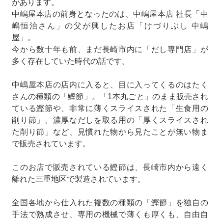
があります。
中嶋屋本店の前身となったのは、中嶋屋本店 社長「中
嶋恒治さん」の父が興したお店「けづりぶし 中嶋
屋」。
今から数十年も前、まだ長崎市内に「だし専門店」が
多く存在していた時代の話です。
中嶋屋本店の店内に入ると、目に入ってくるのはたく
さんの種類の「鰹節」。「1本丸ごと」のまま販売され
ている鰹節や、非常に薄くスライスされた「生食用の
削り節」、濃厚なだしを取る用の「厚くスライスされ
た削り節」など、見慣れた物から見たことが無い物ま
で販売されています。
このお店で販売されている鰹節は、長崎市内から遠く
離れた三重地区で製造されています。
全国各地から仕入れた複数の種類の「鰹節」を独自の
手法で熟成させ、専用の機械で薄くも厚くも、自由自