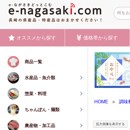
オススメ
から探す
価格帯
から探す
商品一覧
水産品・魚介類
惣菜・料理
HOME
»
調味
ちゃんぽん・麺類
拡大画像を表示する
農産物・加工品