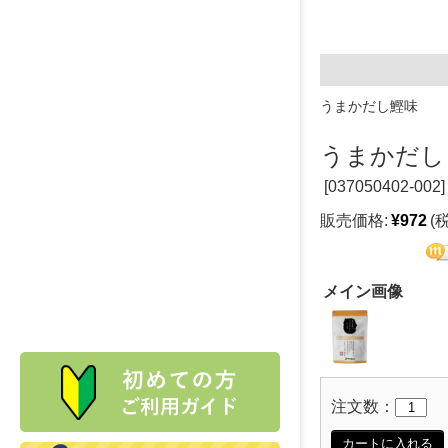
うまかだし鰹味
うまかだし（
[
037050402-002]
販売価格:
¥972
(
メイン画像
注文数：
カートに入れる