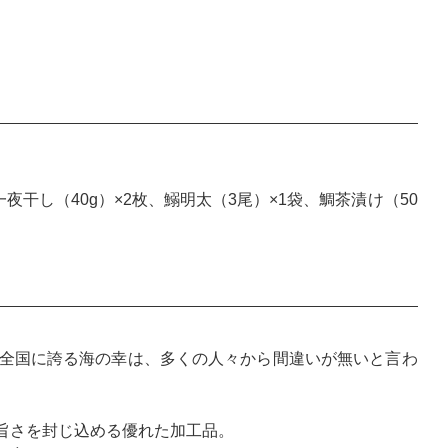
一夜干し（40g）×2枚、鰯明太（3尾）×1袋、鯛茶漬け（50
全国に誇る海の幸は、多くの人々から間違いが無いと言わ
旨さを封じ込める優れた加工品。