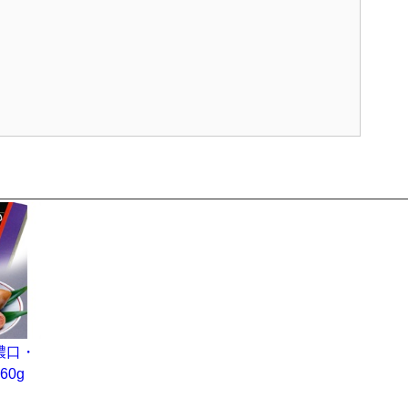
濃口・
60g