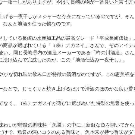
な一夜干しがありますが、やはり長崎の物が一番良いと言う方
上げる一夜干しがメジャーな存在になっているのですが、そん
、なんと地酒を使った物なのです。
メしている長崎の水産加工品の最高グレード「平成長崎俵物」
の商品が選ばれている「（株）ナガスイ」さんで、そのアイテ
使い、同じ長崎県内の酒造メーカーである「杵の川酒造」さん
に漬け込んで完成したのが、この『地酒仕込み一夜干し』。
やかな切れ味の飲み口が特徴の清酒なのですが、この恵美福を
ーなどで、じっくりと焼き上げるだけで清酒のほのかな良い香
でなく、（株）ナガスイが選びに選びぬいた特製の魚醤を使っ
味わいが特徴の調味料「魚醤」の中に、新鮮な魚を開いてから
だけで、魚醤の深いコクのある旨味と、魚本来が持つ旨味がダ