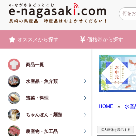
オススメ
から探す
価格帯
から探す
商品一覧
水産品・魚介類
惣菜・料理
HOME
»
水産
ちゃんぽん・麺類
拡大画像を表示する
農産物・加工品