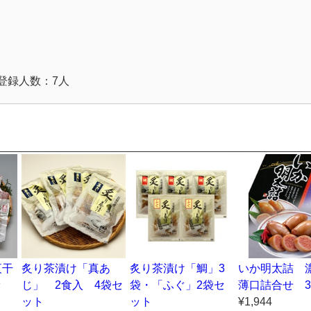
登録人数：7人
夜干
炙り茶漬け「真あ
炙り茶漬け「鯛」3
いか明太詰 
ッ
じ」 2食入 4袋セ
袋・「ふぐ」2袋セ
薄口詰合せ 3
ット
ット
¥1,944