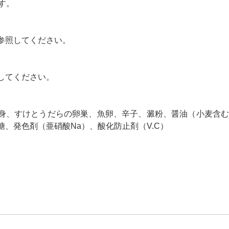
す。
参照してください。
してください。
身、すけとうだらの卵巣、魚卵、辛子、澱粉、醤油（小麦含む）
糖、発色剤（亜硝酸Na）、酸化防止剤（V.C）