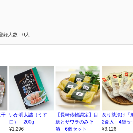
登録人数：0人
夜干
いか明太詰（うす
【長崎俵物認定】目
炙り茶漬け
ッ
口） 200g
鯛とサワラのみそ
2食入 4袋セ
¥1,296
漬 6個セット
¥3,126