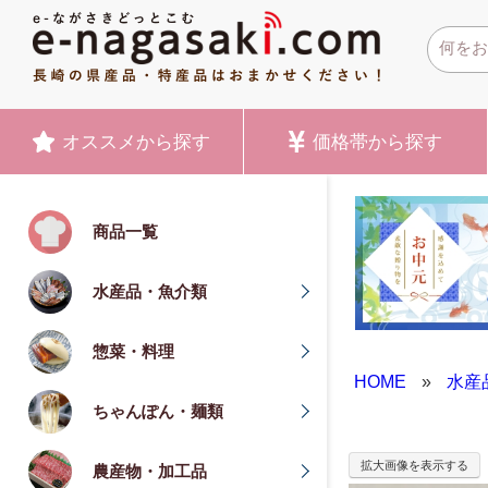
オススメ
から探す
価格帯
から探す
商品一覧
水産品・魚介類
惣菜・料理
HOME
»
水産
ちゃんぽん・麺類
拡大画像を表示する
農産物・加工品