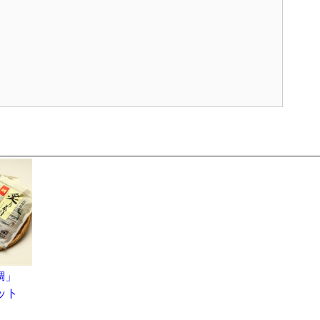
「鯛」
ット