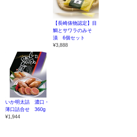
【長崎俵物認定】目
鯛とサワラのみそ
漬 6個セット
¥3,888
いか明太詰 濃口・
薄口詰合せ 360g
¥1,944