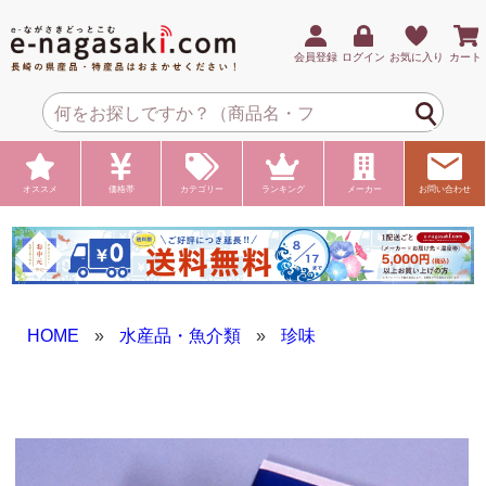
会員登録
ログイン
お気に入り
カート
オススメ
価格帯
カテゴリー
ランキング
メーカー
お問い合わせ
HOME
»
水産品・魚介類
»
珍味