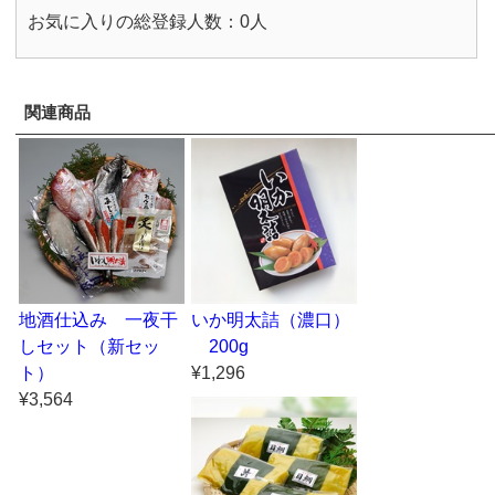
お気に入りの総登録人数：0人
関連商品
地酒仕込み 一夜干
いか明太詰（濃口）
しセット（新セッ
200g
ト）
¥1,296
¥3,564