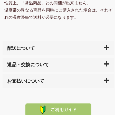
性質上、「常温商品」との同梱が出来ません。
温度帯の異なる商品を同時にご購入された場合は、それぞ
れの温度帯毎で送料が必要になります。
配送について
ご入金確認後（「クレジットカード」「PayPay」「楽
返品・交換について
天ペイ」の方はご注文受付後）、 長崎県下全域に点在
している生産メーカーへ、商品の手配を行います。 当
万一、ご注文商品と異なった商品が届いた場合、商品
サイト内で購入された商品の送料は、こちらの
全国送
お支払いについて
または配送途中の 事故などで不都合が生じている場合
料一覧表
をご確認ください。
は、メールにてご連絡下さい。早急に 商品を交換させ
当サイトは「前払い」の決済となります。お支払方法
て頂きます。（諸事情により交換できない場合は、商
に「銀行振込」 「郵便振込（ぱるる）」をご指定され
「産地直送」の商品を複数購入された場合は、それぞ
品代金を返金いたします。）
た場合、お客様からの ご入金を確認した後で、商品を
れの生産メーカーからお客様の元へ直送いたしますの
その際は誠に申し訳ありませんが、当協会までご注文
発送いたします。